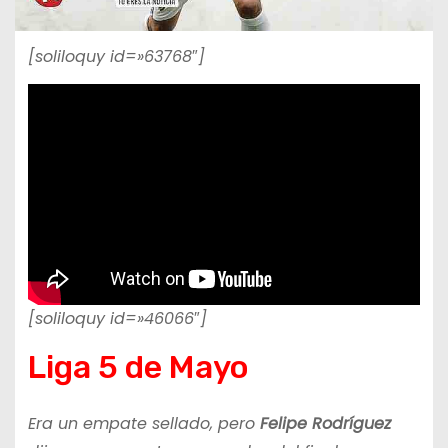
[soliloquy id=»63768″]
[soliloquy id=»46066″]
Liga 5 de Mayo
Era un empate sellado, pero
Felipe Rodríguez