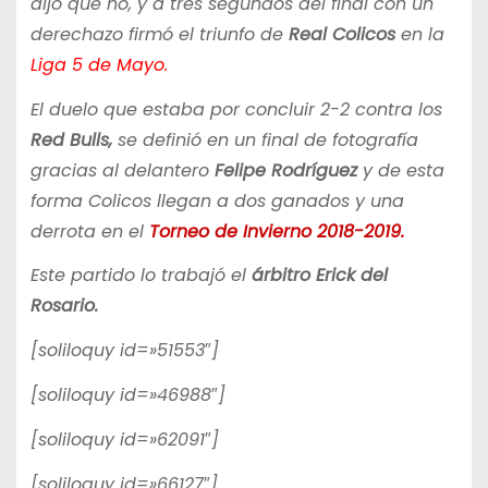
dijo que no, y a tres segundos del final con un
derechazo firmó el triunfo de
Real Colicos
en la
Liga 5 de Mayo.
El duelo que estaba por concluir 2-2 contra los
Red Bulls,
se definió en un final de fotografía
gracias al delantero
Felipe Rodríguez
y de esta
forma Colicos llegan a dos ganados y una
derrota en el
Torneo de Invierno 2018-2019.
Este partido lo trabajó el
árbitro Erick del
Rosario.
[soliloquy id=»51553″]
[soliloquy id=»46988″]
[soliloquy id=»62091″]
[soliloquy id=»66127″]