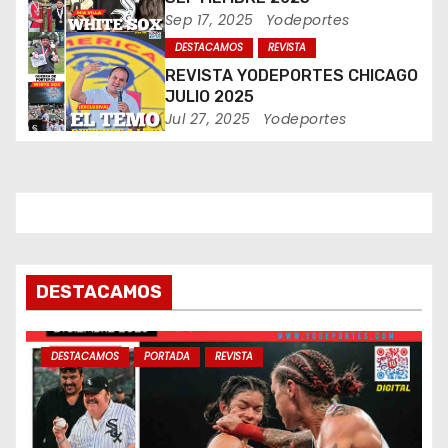
e
Sep 17, 2025
Yodeportes
DESTACAMOS
REVISTA
n
REVISTA YODEPORTES CHICAGO
t
JULIO 2025
Jul 27, 2025
Yodeportes
r
a
d
a
DESTACAMOS
s
DESTACAMOS
PORTADA
REVISTA