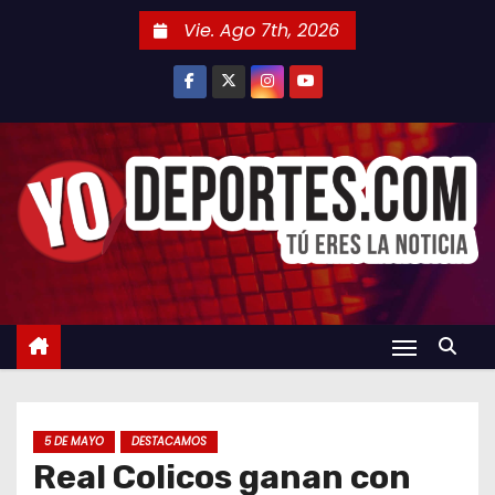
S
Vie. Ago 7th, 2026
a
l
t
a
r
a
l
c
o
n
t
e
n
5 DE MAYO
DESTACAMOS
i
Real Colicos ganan con
d