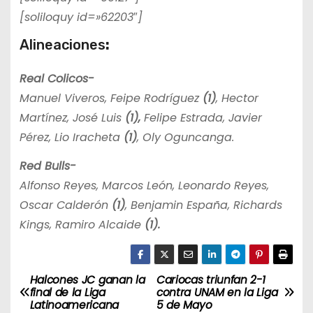
[soliloquy id=»62203″]
Alineaciones
:
Real Colicos-
Manuel Viveros, Feipe Rodríguez
(1)
, Hector
Martínez, José Luis
(1),
Felipe Estrada, Javier
Pérez, Lio Iracheta
(1)
, Oly Oguncanga.
Red Bulls-
Alfonso Reyes, Marcos León, Leonardo Reyes,
Oscar Calderón
(1)
, Benjamin España, Richards
Kings, Ramiro Alcaide
(1).
Halcones JC ganan la
Cariocas triunfan 2-1
N
final de la Liga
contra UNAM en la Liga
Latinoamericana
5 de Mayo