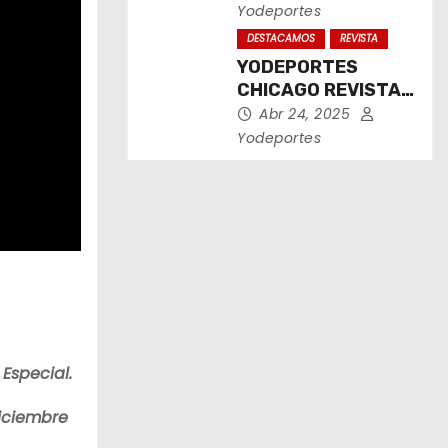
2025
Yodeportes
DESTACAMOS
REVISTA
YODEPORTES
CHICAGO REVISTA
IMPRESA ABRIL
Abr 24, 2025
2025
Yodeportes
 Especial.
diciembre