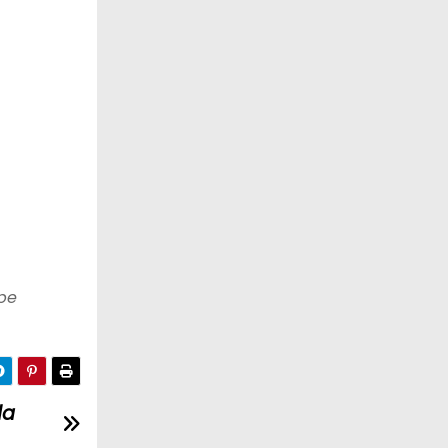
upe
da