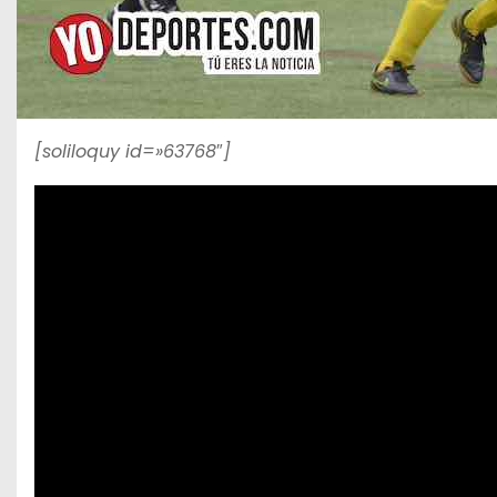
[soliloquy id=»63768″]