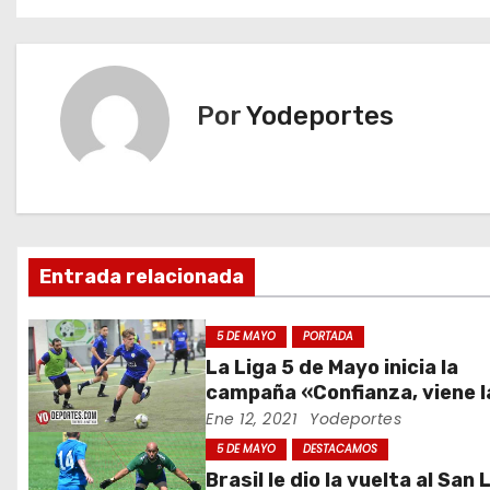
a
v
e
Por
Yodeportes
g
a
c
Entrada relacionada
i
ó
5 DE MAYO
PORTADA
La Liga 5 de Mayo inicia la
n
campaña «Confianza, viene l
revancha 2021»
Ene 12, 2021
Yodeportes
d
5 DE MAYO
DESTACAMOS
e
Brasil le dio la vuelta al San 