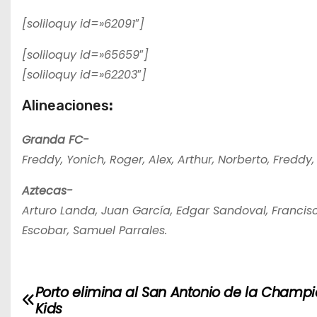
[soliloquy id=»62091″]
[soliloquy id=»65659″]
[soliloquy id=»62203″]
Alineaciones
:
Granda FC-
Freddy, Yonich, Roger, Alex, Arthur, Norberto, Freddy,
Aztecas-
Arturo Landa, Juan García, Edgar Sandoval, Franci
Escobar, Samuel Parrales.
Porto elimina al San Antonio de la Champ
N
Kids