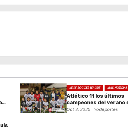
KELLY SOCCER LEAGUE
MAS NOTICIAS
Atlético 11 los últimos
a
campeones del verano e
Soccer League
Oct 3, 2020
Yodeportes
Luis