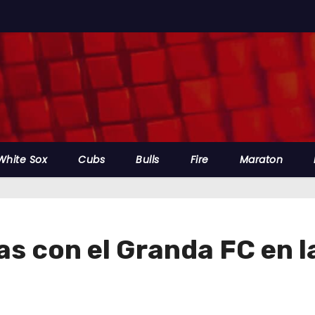
White Sox
Cubs
Bulls
Fire
Maraton
s con el Granda FC en la