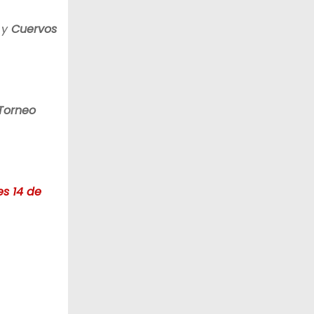
 y
Cuervos
Torneo
es 14 de