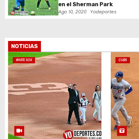
en el Sherman Park
e
Ago 10, 2020
Yodeportes
n
t
r
NOTICIAS
a
WHITE SOX
CUBS
d
a
s