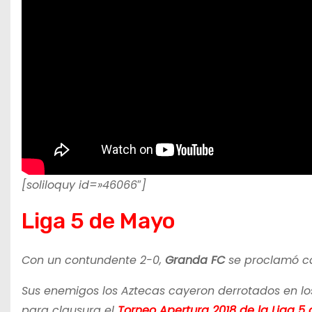
[soliloquy id=»46066″]
Liga 5 de Mayo
Con un contundente 2-0,
Granda FC
se proclamó 
Sus enemigos los Aztecas cayeron derrotados en los
para clausura el
Torneo Apertura 2018 de la Liga 5