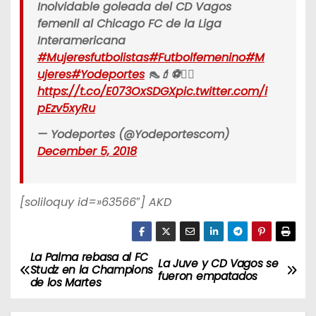
Inolvidable goleada del CD Vagos
femenil al Chicago FC de la Liga
Interamericana
#Mujeresfutbolistas
#Futbolfemenino
#M
ujeres
#Yodeportes
👠💄⚽️🙆‍♀️
https://t.co/E073OxSDGX
pic.twitter.com/i
pEzv5xyRu
— Yodeportes (@Yodeportescom)
December 5, 2018
[soliloquy id=»63566″] AKD
La Palma rebasa al FC
N
La Juve y CD Vagos se
Studz en la Champions
fueron empatados
de los Martes
a