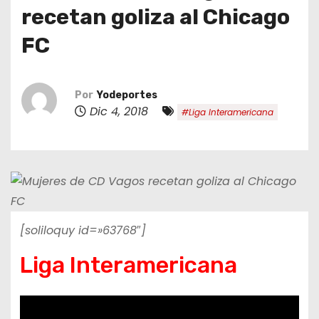
o
recetan goliza al Chicago
FC
Por
Yodeportes
Dic 4, 2018
#Liga Interamericana
[soliloquy id=»63768″]
Liga Interamericana