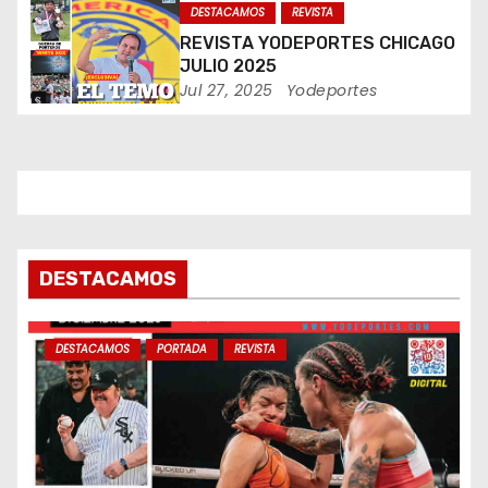
DESTACAMOS
REVISTA
n
REVISTA YODEPORTES CHICAGO
t
JULIO 2025
Jul 27, 2025
Yodeportes
r
a
d
a
DESTACAMOS
s
DESTACAMOS
PORTADA
REVISTA