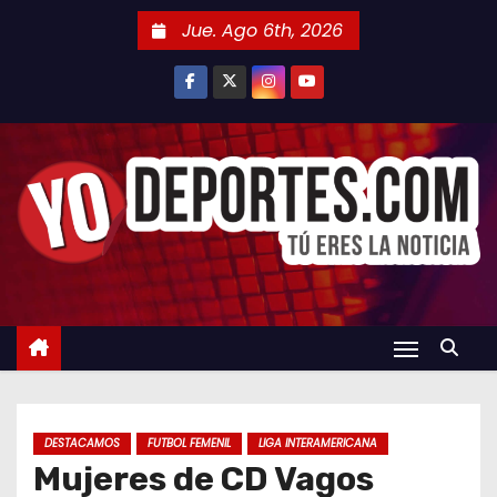
S
Jue. Ago 6th, 2026
a
l
t
a
r
a
l
c
o
n
t
e
n
DESTACAMOS
FUTBOL FEMENIL
LIGA INTERAMERICANA
i
Mujeres de CD Vagos
d