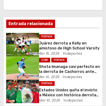
a
c
i
Entrada relacionada
ó
PORTADA
n
Juárez derrota a Kelly en
amistoso de High School Varsity
d
Abr 15, 2026
Yodeportes
CUBS
PORTADA
e
Shota Imanaga casi perfecto en
e
la derrota de Cachorros ante
Piratas
Abr 10, 2026
Yodeportes
n
PORTADA
Estados Unidos quita el invicto
t
a México con histórica derrota
en Clásico Mundial de Béisbol
Mar 10, 2026
Yodeportes
r