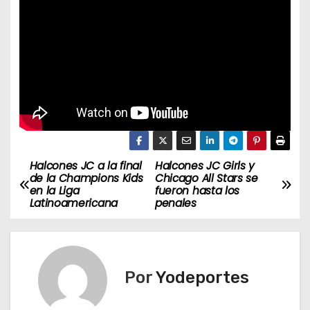
Halcones JC a la final
Halcones JC Girls y
N
de la Champions Kids
Chicago All Stars se
en la Liga
fueron hasta los
a
Latinoamericana
penales
v
e
Por
Yodeportes
g