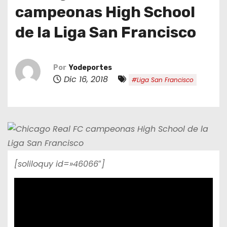
o
campeonas High School
de la Liga San Francisco
Por
Yodeportes
Dic 16, 2018
#Liga San Francisco
[soliloquy id=»46066″]