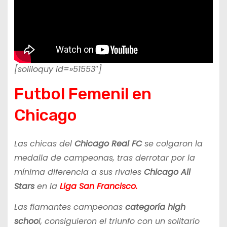
[soliloquy id=»51553″]
Futbol Femenil en
Chicago
Las chicas del
Chicago Real FC
se colgaron la
medalla de campeonas, tras derrotar por la
mínima diferencia a sus rivales
Chicago All
Stars
en la
Liga San Francisco.
Las flamantes campeonas
categoría high
schoo
l, consiguieron el triunfo con un solitario