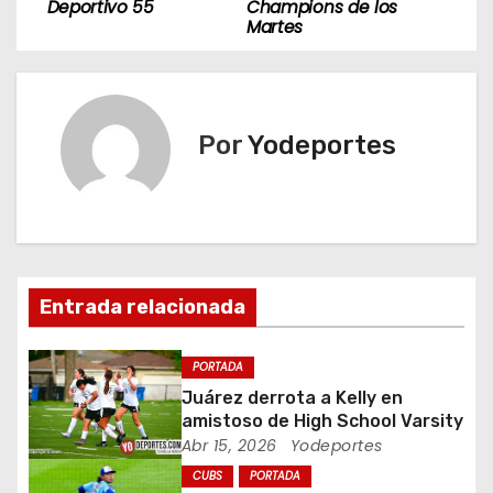
a
Deportivo 55
Champions de los
Martes
v
e
g
Por
Yodeportes
a
c
i
Entrada relacionada
ó
n
PORTADA
Juárez derrota a Kelly en
d
amistoso de High School Varsity
Abr 15, 2026
Yodeportes
e
CUBS
PORTADA