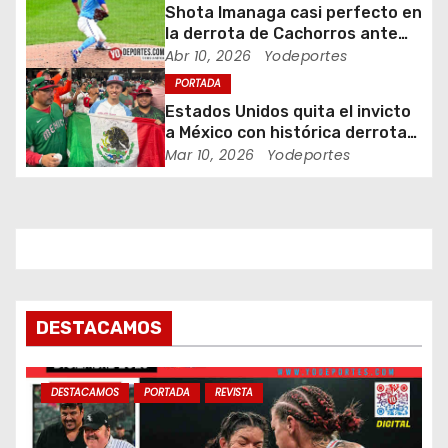
e
Shota Imanaga casi perfecto en
la derrota de Cachorros ante
n
Piratas
Abr 10, 2026
Yodeportes
PORTADA
t
Estados Unidos quita el invicto
a México con histórica derrota
r
en Clásico Mundial de Béisbol
Mar 10, 2026
Yodeportes
a
d
a
s
DESTACAMOS
DESTACAMOS
PORTADA
REVISTA