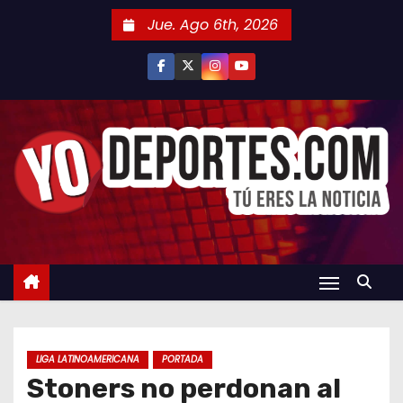
S
Jue. Ago 6th, 2026
a
l
t
a
r
a
l
c
o
n
t
e
n
LIGA LATINOAMERICANA
PORTADA
i
Stoners no perdonan al
d