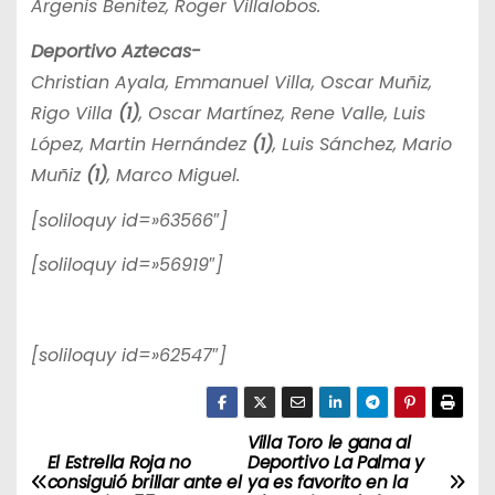
Argenis Benitez, Roger Villalobos.
Deportivo Aztecas-
Christian Ayala, Emmanuel Villa, Oscar Muñiz,
Rigo Villa
(1)
, Oscar Martínez, Rene Valle, Luis
López, Martin Hernández
(1)
, Luis Sánchez, Mario
Muñiz
(1)
, Marco Miguel.
[soliloquy id=»63566″]
[soliloquy id=»56919″]
[soliloquy id=»62547″]
Villa Toro le gana al
N
El Estrella Roja no
Deportivo La Palma y
consiguió brillar ante el
ya es favorito en la