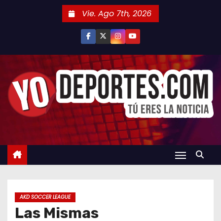
S
Vie. Ago 7th, 2026
a
l
t
a
r
a
l
c
o
n
t
e
n
AKD SOCCER LEAGUE
i
Las Mismas
d