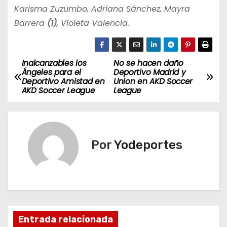
Karisma Zuzumbo, Adriana Sánchez, Mayra
Barrera
(1)
, Violeta Valencia.
Inalcanzables los
No se hacen daño
N
Ángeles para el
Deportivo Madrid y
Deportivo Amistad en
Union en AKD Soccer
a
AKD Soccer League
League
v
e
Por
Yodeportes
g
a
c
i
Entrada relacionada