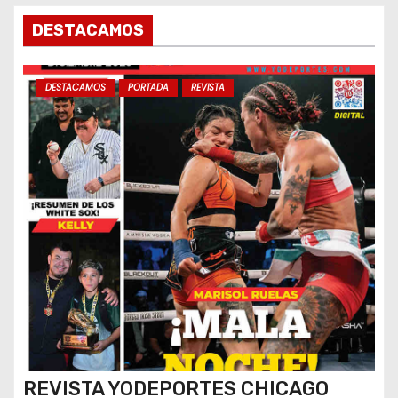
s
DESTACAMOS
DESTACAMOS
PORTADA
REVISTA
REVISTA YODEPORTES CHICAGO