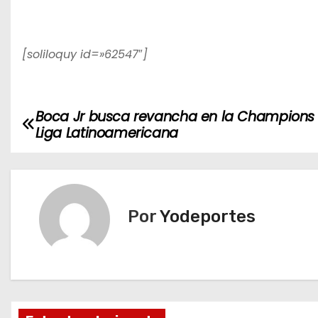
[soliloquy id=»62547″]
Boca Jr busca revancha en la Champions 
N
Liga Latinoamericana
a
v
e
Por
Yodeportes
g
a
c