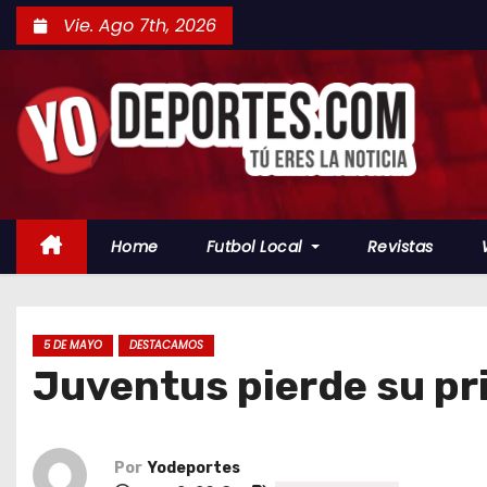
S
Vie. Ago 7th, 2026
a
l
t
a
r
a
l
Home
Futbol Local
Revistas
c
o
n
t
5 DE MAYO
DESTACAMOS
Juventus pierde su pri
e
n
i
d
Por
Yodeportes