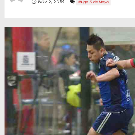
Nov 2, 2018
#Liga 5 de Mayo
o