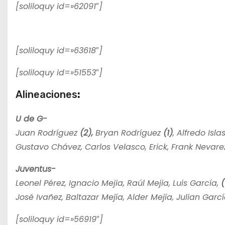
[soliloquy id=»62091″]
[soliloquy id=»63618″]
[soliloquy id=»51553″]
Alineaciones
:
U de G-
Juan Rodríguez
(2),
Bryan Rodríguez
(1)
, Alfredo Isl
Gustavo Chávez, Carlos Velasco, Erick, Frank Nevar
Juventus-
Leonel Pérez, Ignacio Mejia, Raúl Mejia, Luis García,
(
José Ivañez, Baltazar Mejía, Alder Mejía, Julian Garcí
[soliloquy id=»56919″]