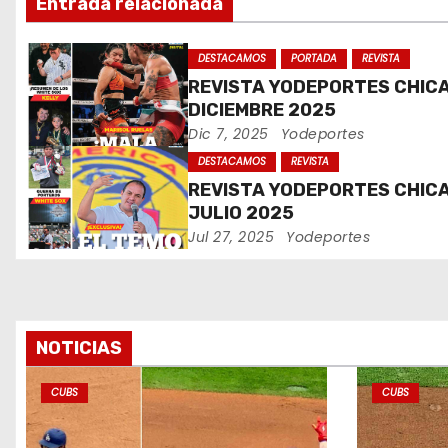
Entrada relacionada
i
ó
DESTACAMOS
PORTADA
REVISTA
REVISTA YODEPORTES CHIC
n
DICIEMBRE 2025
Dic 7, 2025
Yodeportes
d
DESTACAMOS
REVISTA
e
REVISTA YODEPORTES CHIC
JULIO 2025
e
Jul 27, 2025
Yodeportes
n
t
r
NOTICIAS
a
CUBS
CUBS
d