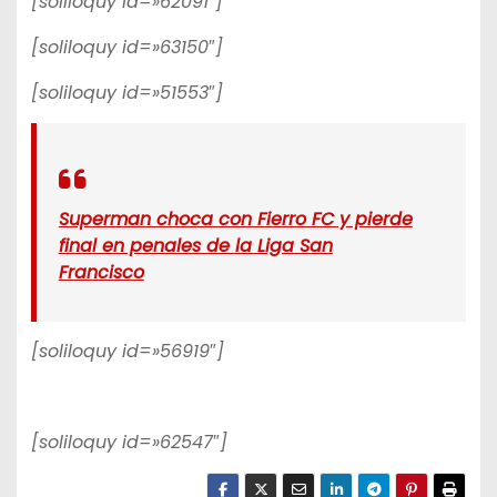
[soliloquy id=»62091″]
[soliloquy id=»63150″]
[soliloquy id=»51553″]
Superman choca con Fierro FC y pierde
final en penales de la Liga San
Francisco
[soliloquy id=»56919″]
[soliloquy id=»62547″]