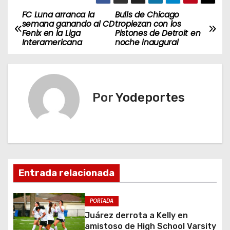
FC Luna arranca la
Bulls de Chicago
N
semana ganando al CD
tropiezan con los
Fenix en la Liga
Pistones de Detroit en
a
Interamericana
noche inaugural
v
e
Por
Yodeportes
g
a
c
i
Entrada relacionada
ó
PORTADA
n
Juárez derrota a Kelly en
amistoso de High School Varsity