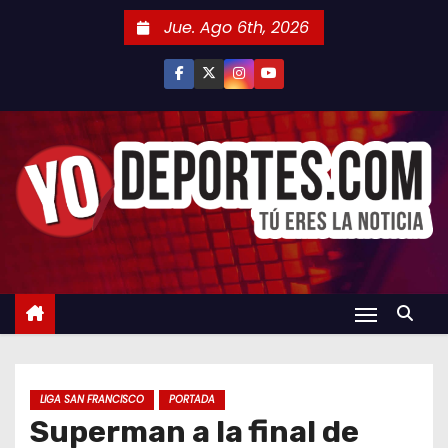
S
Jue. Ago 6th, 2026
a
l
t
a
r
a
l
c
o
n
t
e
n
LIGA SAN FRANCISCO
PORTADA
i
Superman a la final de
d