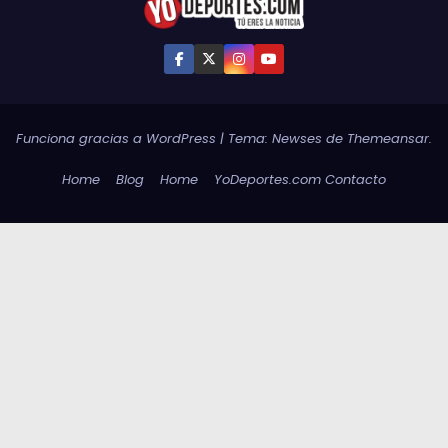
Funciona gracias a WordPress
|
Tema:
Newses
de
Themeansar
.
Home
Blog
Home
YoDeportes.com Contacto