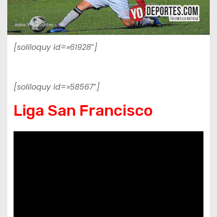
[soliloquy id=»61928″]
[soliloquy id=»58567″]
Liga San Francisco