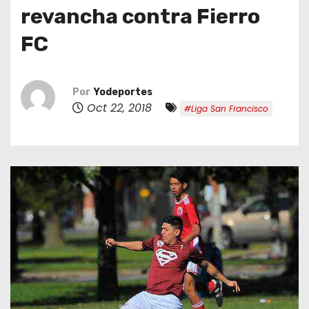
o
revancha contra Fierro
FC
Por
Yodeportes
Oct 22, 2018
#Liga San Francisco