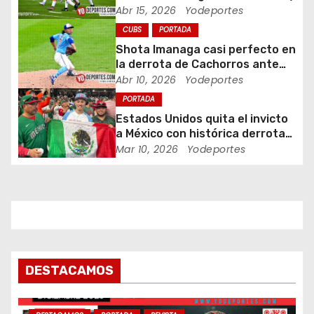
d
Abr 15, 2026
Yodeportes
CUBS
PORTADA
e
Shota Imanaga casi perfecto en
e
la derrota de Cachorros ante
Piratas
Abr 10, 2026
Yodeportes
n
PORTADA
Estados Unidos quita el invicto
t
a México con histórica derrota
en Clásico Mundial de Béisbol
Mar 10, 2026
Yodeportes
r
a
d
a
s
DESTACAMOS