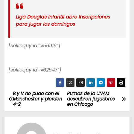
Liga Douglas Infantil abre inscripciones
para jugar los domingos
[soliloquy id=»56919″]
[soliloquy id=»62547″]
B y V no pudo con el
Pumas de la UNAM
N
Manchester y pierden
descubren jugadores
4-2
en Chicago
a
v