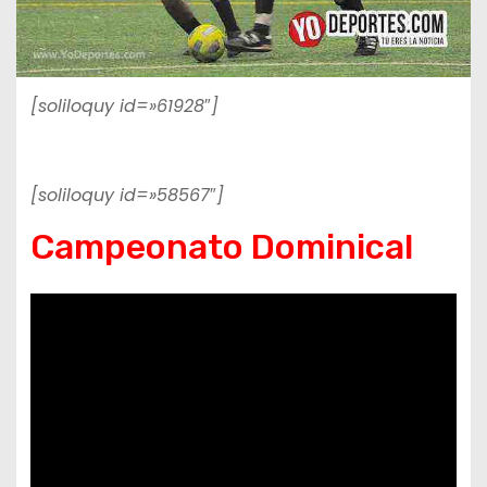
[soliloquy id=»61928″]
[soliloquy id=»58567″]
Campeonato Dominical