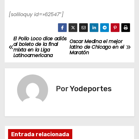
[soliloquy id=»62547″]
El Pollo Loco dice adiós
N
Oscar Medina el mejor
al boleto de la final
latino de Chicago en el
mixta en la Liga
a
Maratón
Latinoamericana
v
e
Por
Yodeportes
g
a
c
i
Entrada relacionada