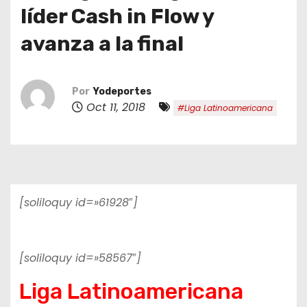
o
líder Cash in Flow y
avanza a la final
Por
Yodeportes
Oct 11, 2018
#Liga Latinoamericana
[soliloquy id=»61928″]
[soliloquy id=»58567″]
Liga Latinoamericana