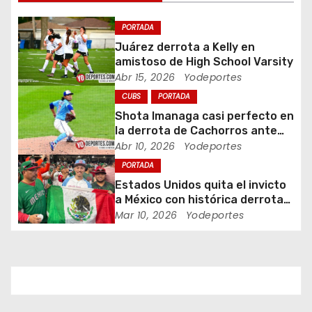
ó
PORTADA
n
Juárez derrota a Kelly en
amistoso de High School Varsity
d
Abr 15, 2026
Yodeportes
CUBS
PORTADA
e
Shota Imanaga casi perfecto en
e
la derrota de Cachorros ante
Piratas
Abr 10, 2026
Yodeportes
n
PORTADA
Estados Unidos quita el invicto
t
a México con histórica derrota
en Clásico Mundial de Béisbol
Mar 10, 2026
Yodeportes
r
a
d
a