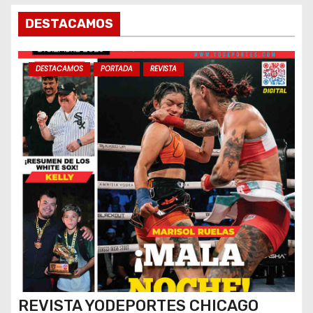
s
DESTACAMOS
DESTACAMOS
PORTADA
REVISTA
REVISTA YODEPORTES CHICAGO