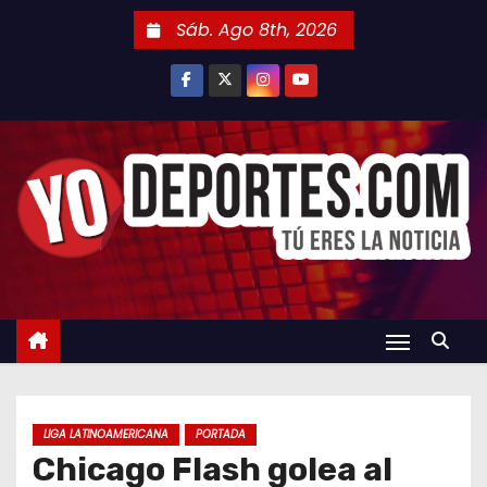
S
Sáb. Ago 8th, 2026
a
l
t
a
r
a
l
c
o
n
t
e
n
LIGA LATINOAMERICANA
PORTADA
i
Chicago Flash golea al
d