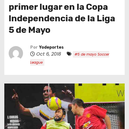
o
primer lugar en la Copa
Independencia de la Liga
5 de Mayo
Por
Yodeportes
Oct 6, 2018
#5 de mayo Soccer
League