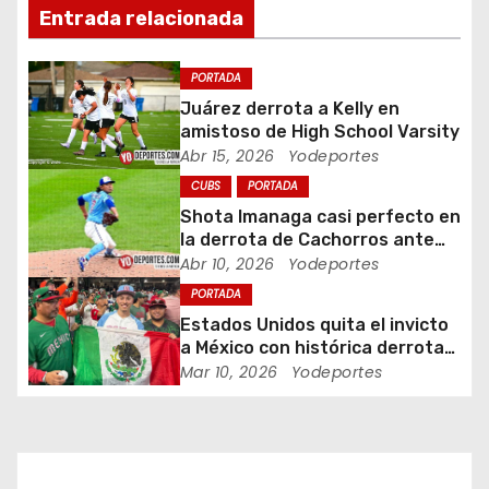
Entrada relacionada
i
ó
PORTADA
Juárez derrota a Kelly en
n
amistoso de High School Varsity
Abr 15, 2026
Yodeportes
d
CUBS
PORTADA
e
Shota Imanaga casi perfecto en
la derrota de Cachorros ante
e
Piratas
Abr 10, 2026
Yodeportes
PORTADA
n
Estados Unidos quita el invicto
t
a México con histórica derrota
en Clásico Mundial de Béisbol
Mar 10, 2026
Yodeportes
r
a