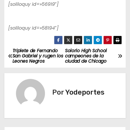
[soliloquy id=»56919″]
[soliloquy id=»58194″]
Triplete de Fernando
Solorio High School
N
San Gabriel y rugen los
campeones de la
Leones Negros
ciudad de Chicago
a
v
e
Por
Yodeportes
g
a
c