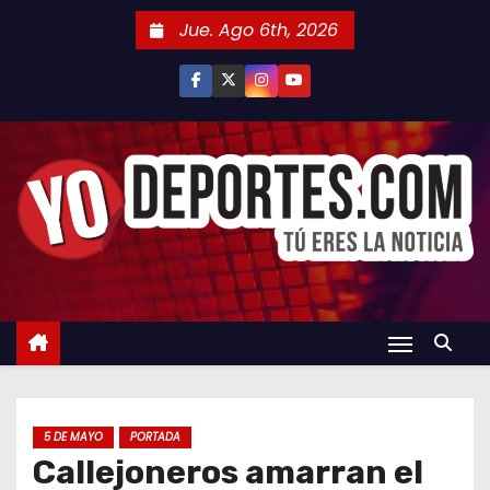
S
Jue. Ago 6th, 2026
a
l
t
a
r
a
l
c
o
n
t
e
n
5 DE MAYO
PORTADA
i
Callejoneros amarran el
d