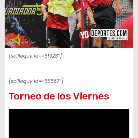
[soliloquy id=»61928″]
[soliloquy id=»58567″]
Torneo de los Viernes