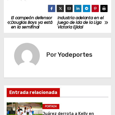
El campeón defensor
Industria adelanta en el
N
Douglas Boys ya está
juego de ida de la Liga
en la semifinal
Victoria Ejidal
a
v
e
Por
Yodeportes
g
a
c
Entrada relacionada
i
ó
PORTADA
Juárez derrota a Kelly en