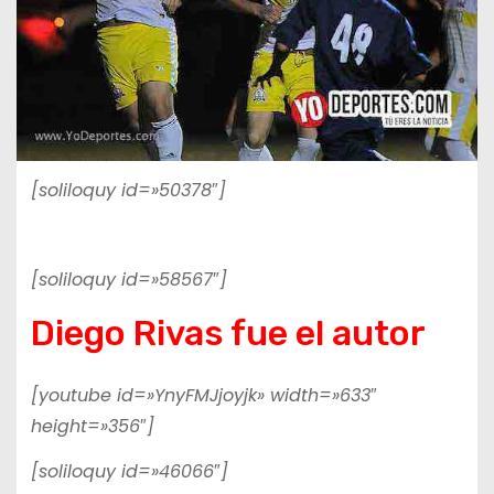
[soliloquy id=»50378″]
[soliloquy id=»58567″]
Diego Rivas fue el autor
[youtube id=»YnyFMJjoyjk» width=»633″
height=»356″]
[soliloquy id=»46066″]