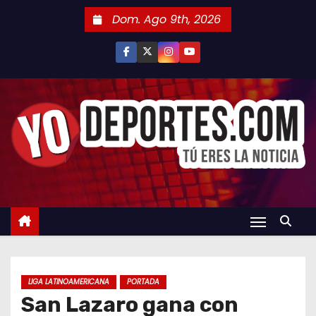
S
Dom. Ago 9th, 2026
a
l
t
a
r
a
l
c
o
n
t
e
n
LIGA LATINOAMERICANA
PORTADA
i
San Lazaro gana con
d