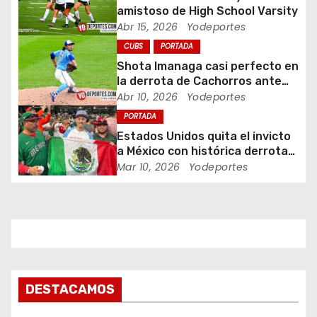
n
amistoso de High School Varsity
Abr 15, 2026
Yodeportes
d
CUBS
PORTADA
e
Shota Imanaga casi perfecto en
la derrota de Cachorros ante
e
Piratas
Abr 10, 2026
Yodeportes
PORTADA
n
Estados Unidos quita el invicto
t
a México con histórica derrota
en Clásico Mundial de Béisbol
Mar 10, 2026
Yodeportes
r
a
d
a
DESTACAMOS
s