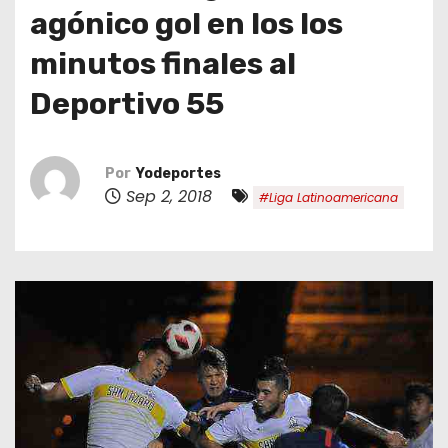
o
agónico gol en los los
minutos finales al
Deportivo 55
Por
Yodeportes
Sep 2, 2018
#Liga Latinoamericana