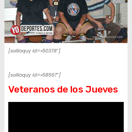
[soliloquy id=»50378″]
[soliloquy id=»58567″]
Veteranos de los Jueves