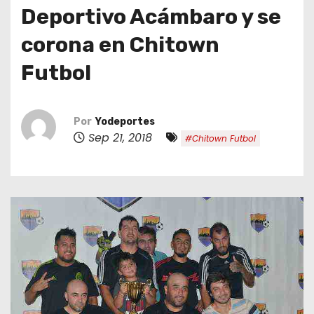
o
Deportivo Acámbaro y se
corona en Chitown
Futbol
Por
Yodeportes
Sep 21, 2018
#Chitown Futbol