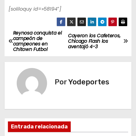
[soliloquy id=»58194″]
Reynosa conquista el
N
Cayeron los Cafeteros,
campeón de
Chicago Flash los
campeones en
a
aventajó 4-3
Chitown Futbol
v
e
Por
Yodeportes
g
a
c
i
Entrada relacionada