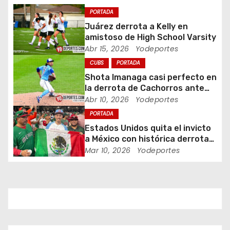
ó
PORTADA
n
Juárez derrota a Kelly en
amistoso de High School Varsity
d
Abr 15, 2026
Yodeportes
CUBS
PORTADA
e
Shota Imanaga casi perfecto en
e
la derrota de Cachorros ante
Piratas
Abr 10, 2026
Yodeportes
n
PORTADA
Estados Unidos quita el invicto
t
a México con histórica derrota
en Clásico Mundial de Béisbol
Mar 10, 2026
Yodeportes
r
a
d
a