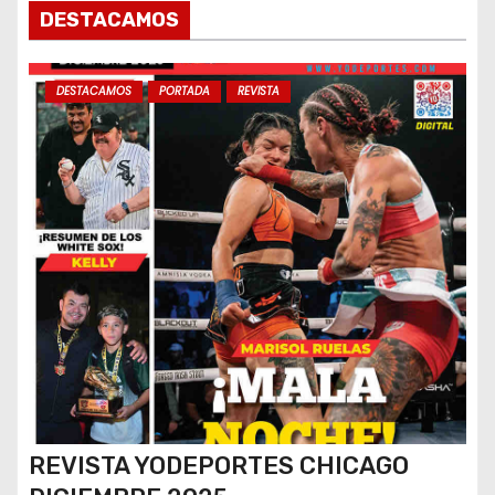
s
DESTACAMOS
DESTACAMOS
PORTADA
REVISTA
REVISTA YODEPORTES CHICAGO