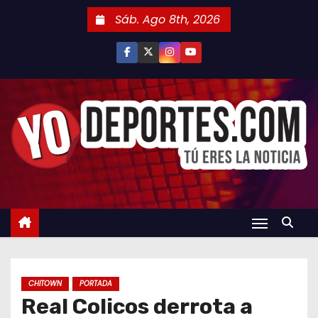
S
Sáb. Ago 8th, 2026
a
l
t
a
r
a
l
c
o
n
t
e
n
CHITOWN
PORTADA
i
Real Colicos derrota a
d