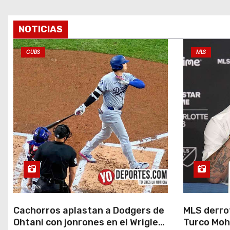
t
r
NOTICIAS
a
CUBS
MLS
d
a
s
Cachorros aplastan a Dodgers de
MLS derrot
Ohtani con jonrones en el Wrigley
Turco Moh