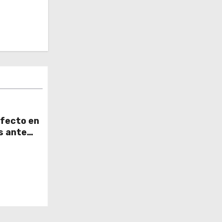
rfecto en
s ante