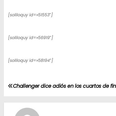
[soliloquy id=»51553″]
[soliloquy id=»56919″]
[soliloquy id=»58194″]
N
Challenger dice adiós en los cuartos de fin
a
v