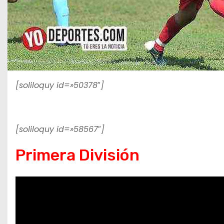
[soliloquy id=»50378″]
[soliloquy id=»58567″]
Primera División