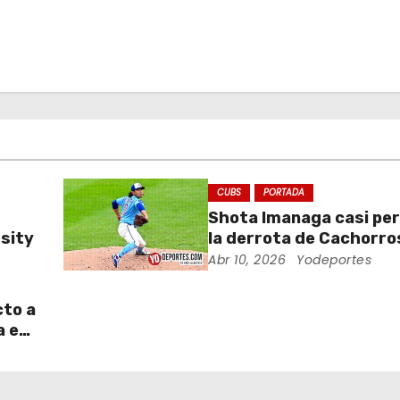
CUBS
PORTADA
Shota Imanaga casi pe
sity
la derrota de Cachorro
Piratas
Abr 10, 2026
Yodeportes
cto a
a en