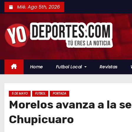
S
Mié. Ago 5th, 2026
a
l
t
a
r
a
l
Home
Futbol Local
Revistas
c
o
n
t
5 DE MAYO
FUTBOL
PORTADA
Morelos avanza a la se
e
n
Chupicuaro
i
d