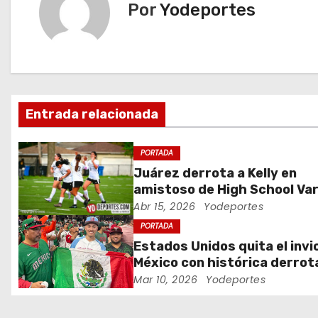
e
Por
Yodeportes
g
a
c
Entrada relacionada
i
ó
PORTADA
Juárez derrota a Kelly en
n
amistoso de High School Var
Abr 15, 2026
Yodeportes
d
PORTADA
e
Estados Unidos quita el invi
México con histórica derrot
e
Clásico Mundial de Béisbol
Mar 10, 2026
Yodeportes
n