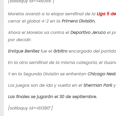
[soliloquy id=»46066″]
Morelos avanzó a la etapa semifinal de la
Liga 5 d
cerrar el global 4-2 en la
Primera División.
Ahora el Morelos va contra el
Deportivo Jeruco
el p
por decidir.
Enrique Benitez
fue el
árbitro
encargado del partido
En la otra semifinal de la misma categoría, el Guan
Y en la Segunda División se enfrentan
Chicago Nestlé
Los juegos son de ida y vuelta en el
Sherman Park
y
Las finales se jugarán el 30 de septiembre.
[soliloquy id=»61390″]