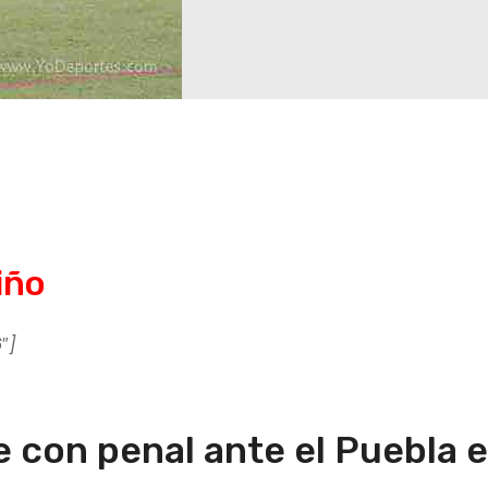
iño
″]
 con penal ante el Puebla e