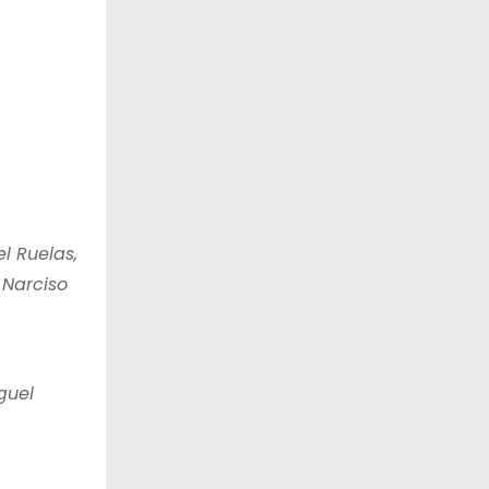
l Ruelas,
 Narciso
guel