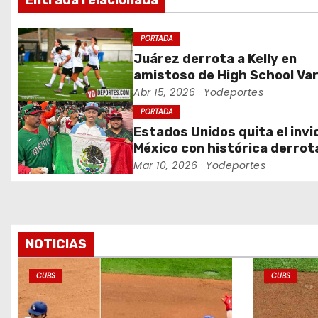
Entrada relacionada
i
ó
PORTADA
Juárez derrota a Kelly en
n
amistoso de High School Var
Abr 15, 2026
Yodeportes
d
PORTADA
e
Estados Unidos quita el invi
México con histórica derrot
e
Clásico Mundial de Béisbol
Mar 10, 2026
Yodeportes
n
t
r
NOTICIAS
a
CUBS
CUBS
d