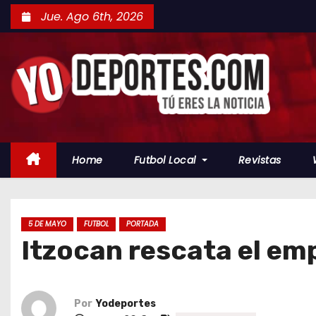
S
Jue. Ago 6th, 2026
a
l
t
a
r
a
l
Home
Futbol Local
Revistas
c
o
n
t
5 DE MAYO
FUTBOL
PORTADA
Itzocan rescata el emp
e
n
i
d
Por
Yodeportes