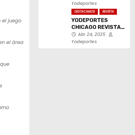
2025
Yodeportes
DESTACAMOS
REVISTA
YODEPORTES
 el juego
CHICAGO REVISTA
IMPRESA ABRIL
Abr 24, 2025
2025
Yodeportes
en el área
 que
e
como