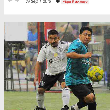
Sep 1, 2018
#Liga 5 de Mayo
o