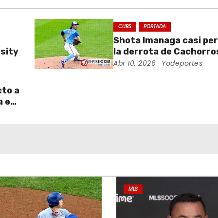
CUBS
PORTADA
Shota Imanaga casi pe
sity
la derrota de Cachorro
Piratas
Abr 10, 2026
Yodeportes
cto a
a en
MLS