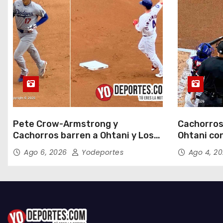
a
s
Pete Crow-Armstrong y
Cachorros
Cachorros barren a Ohtani y Los
Ohtani con
Dodgers
Field
Ago 6, 2026
Yodeportes
Ago 4, 2