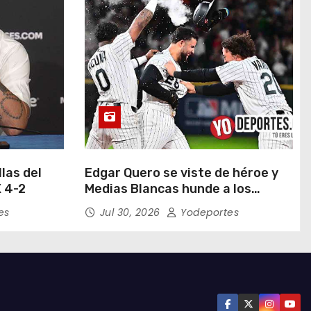
las del
Edgar Quero se viste de héroe y
 4-2
Medias Blancas hunde a los
Yankees de Nueva York en doce
es
Jul 30, 2026
Yodeportes
entradas