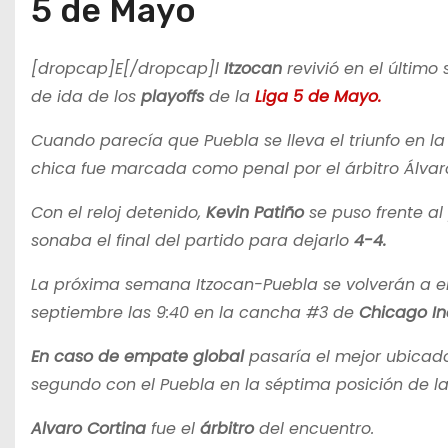
5 de Mayo
[dropcap]E[/dropcap]l
Itzocan
revivió en el último
de ida de los
playoffs
de la
Liga 5 de Mayo.
Cuando parecía que Puebla se lleva el triunfo en l
chica fue marcada como penal por el árbitro Álvaro 
Con el reloj detenido,
Kevin Patiño
se puso frente al
sonaba el final del partido para dejarlo
4-4.
La próxima semana Itzocan-Puebla se volverán a enfr
septiembre las 9:40 en la cancha #3 de
Chicago In
En caso de empate global
pasaría el mejor ubicado
segundo con el Puebla en la séptima posición de l
Alvaro Cortina
fue el
árbitro
del encuentro.