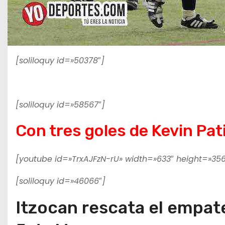
[soliloquy id=»50378″]
[soliloquy id=»58567″]
Con tres goles de Kevin Pat
[youtube id=»TrxAJFzN-rU» width=»633″ height=»356
[soliloquy id=»46066″]
Itzocan rescata el empate