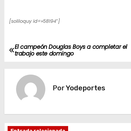
[soliloquy id=»58194″]
El campeón Douglas Boys a completar el
N
trabajo este domingo
a
v
e
Por
Yodeportes
g
a
c