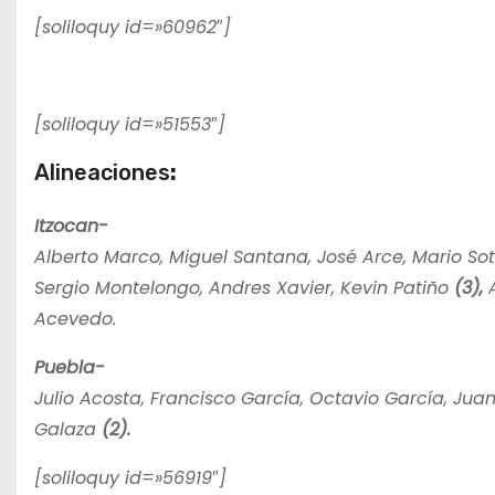
[soliloquy id=»60962″]
[soliloquy id=»51553″]
Alineaciones
:
Itzocan-
Alberto Marco, Miguel Santana, José Arce, Mario Soto
Sergio Montelongo, Andres Xavier, Kevin Patiño
(3),
A
Acevedo.
Puebla-
Julio Acosta, Francisco García, Octavio García, Jua
Galaza
(2).
[soliloquy id=»56919″]