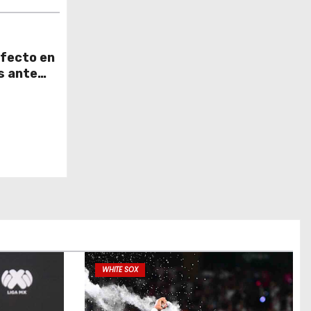
rfecto en
s ante
WHITE SOX