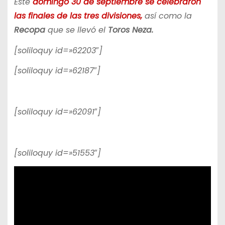
Este
domingo 30 de septiembre se celebraron
las finales de las tres divisiones,
así como la
Recopa
que se llevó el
Toros Neza.
[soliloquy id=»62203″]
[soliloquy id=»62187″]
[soliloquy id=»62091″]
[soliloquy id=»51553″]