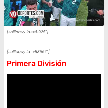
[soliloquy id=»61928″]
[soliloquy id=»58567″]
Primera División