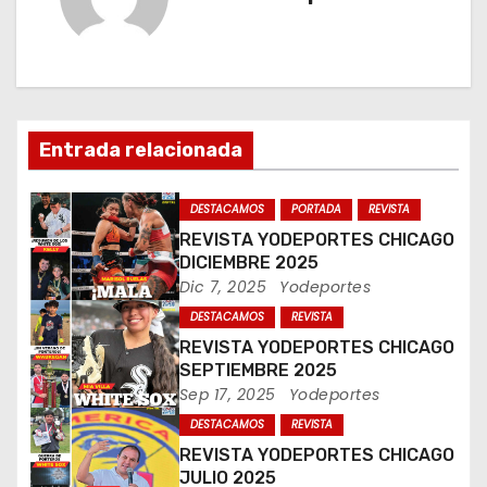
g
a
c
i
Entrada relacionada
ó
DESTACAMOS
PORTADA
REVISTA
n
REVISTA YODEPORTES CHICAGO
DICIEMBRE 2025
d
Dic 7, 2025
Yodeportes
DESTACAMOS
REVISTA
e
REVISTA YODEPORTES CHICAGO
e
SEPTIEMBRE 2025
Sep 17, 2025
Yodeportes
n
DESTACAMOS
REVISTA
REVISTA YODEPORTES CHICAGO
t
JULIO 2025