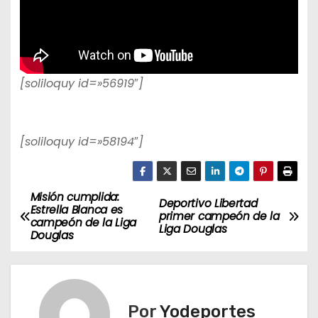
[soliloquy id=»56919″]
[soliloquy id=»58194″]
Misión cumplida:
N
Deportivo Libertad
Estrella Blanca es
primer campeón de la
campeón de la Liga
a
Liga Douglas
Douglas
v
e
Por
Yodeportes