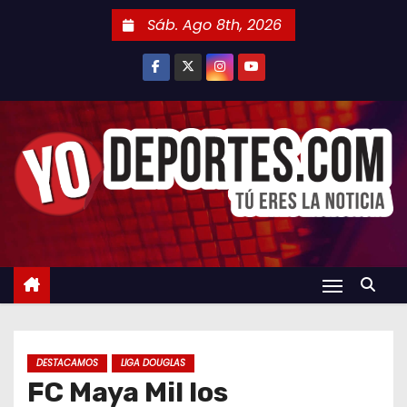
S
Sáb. Ago 8th, 2026
a
l
t
a
r
a
l
c
o
n
t
e
n
DESTACAMOS
LIGA DOUGLAS
i
FC Maya Mil los
d