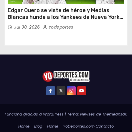
Edgar Quero se viste de héroe y Medias
Blancas hunde a los Yankees de Nueva York
en doce entradas
Jul 30, 2026
Yodeportes
Funciona gracias a WordPress
|
Tema:
Newses
de
Themeansar
.
Home
Blog
Home
YoDeportes.com Contacto