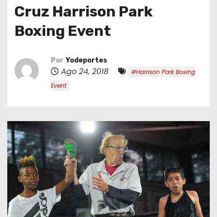
o
Cruz Harrison Park
Boxing Event
Por
Yodeportes
Ago 24, 2018
#Harrison Park Boxing
Event