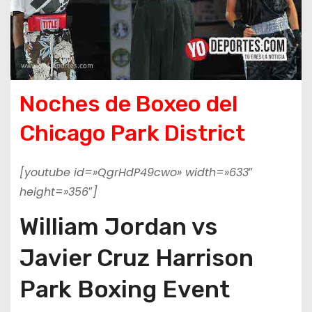
Noches de Boxeo del
Chicago Park District
[youtube id=»QgrHdP49cwo» width=»633″
height=»356″]
William Jordan vs
Javier Cruz Harrison
Park Boxing Event