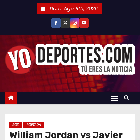
S
Dom. Ago 9th, 2026
a
l
t
a
r
a
l
c
o
n
t
e
n
BOX
PORTADA
i
William Jordan vs Javier
d