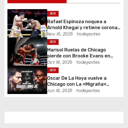
ó
BOX
n
Rafael Espinoza noquea a
Arnold Khegai y retiene corona
d
de peso pluma
Nov 16, 2025
Yodeportes
BOX
e
Marisol Ruelas de Chicago
e
pierde con Brooke Evans en
Indiana Bare Knuckle Fighting
Oct 19, 2025
Yodeportes
n
BOX
Oscar De La Hoya vuelve a
t
Chicago con La «Migraña»
Duarte y Kenneth “Bossman”
Jun 16, 2025
Yodeportes
r
Sims Jr.
a
d