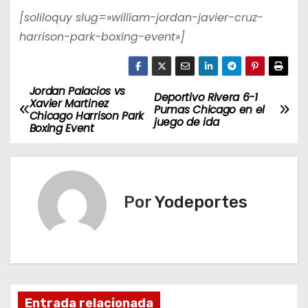
[soliloquy slug=»william-jordan-javier-cruz-
harrison-park-boxing-event»]
Jordan Palacios vs
N
Deportivo Rivera 6-1
Xavier Martinez
Pumas Chicago en el
Chicago Harrison Park
a
juego de ida
Boxing Event
v
e
Por
Yodeportes
g
a
c
i
Entrada relacionada