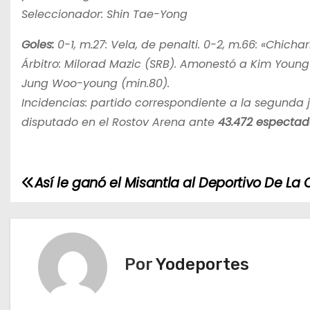
Seleccionador: Shin Tae-Yong
Goles:
0-1, m.27: Vela, de penalti. 0-2, m.66: «Chicha
Árbitro: Milorad Mazic (SRB). Amonestó a Kim Young
Jung Woo-young (min.80).
Incidencias: partido correspondiente a la segunda
disputado en el Rostov Arena ante
43.472 espectado
Así le ganó el Misantla al Deportivo De La 
N
a
v
Por
Yodeportes
e
g