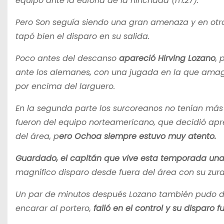
equipo ante la euforia de la hinchada (m.27).
Pero Son seguía siendo una gran amenaza y en otr
tapó bien el disparo en su salida.
Poco antes del descanso
apareció Hirving Lozano
, 
ante los alemanes, con una jugada en la que amagó 
por encima del larguero.
En la segunda parte los surcoreanos no tenían más
fueron del equipo norteamericano, que decidió apre
del área, p
ero Ochoa siempre estuvo muy atento.
Guardado, el capitán que vive esta temporada una
magnífico disparo desde fuera del área con su zur
Un par de minutos después Lozano también pudo darl
encarar al portero,
falló en el control y su disparo