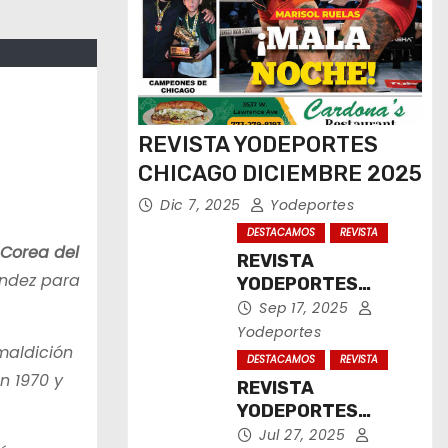
REVISTA YODEPORTES
CHICAGO DICIEMBRE 2025
Dic 7, 2025
Yodeportes
DESTACAMOS
REVISTA
 Corea del
REVISTA
ández para
YODEPORTES
CHICAGO
Sep 17, 2025
SEPTIEMBRE 2025
Yodeportes
maldición
DESTACAMOS
REVISTA
n 1970 y
REVISTA
YODEPORTES
CHICAGO JULIO
Jul 27, 2025