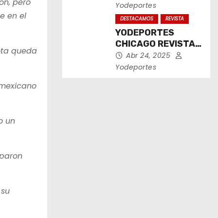
ón, pero
2025
Yodeportes
e en el
DESTACAMOS
REVISTA
YODEPORTES
CHICAGO REVISTA
rota queda
IMPRESA ABRIL
Abr 24, 2025
2025
Yodeportes
 mexicano
o un
oparon
 su