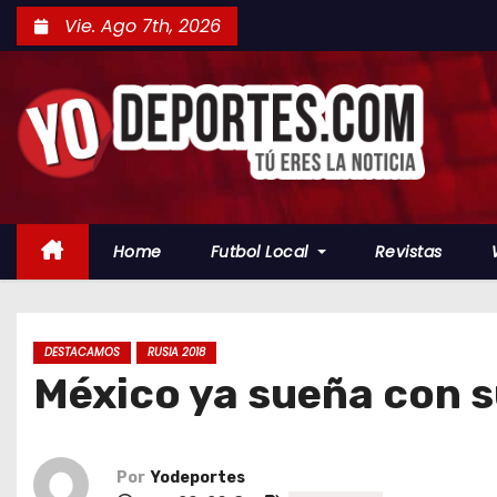
S
Vie. Ago 7th, 2026
a
l
t
a
r
a
l
Home
Futbol Local
Revistas
c
o
n
t
DESTACAMOS
RUSIA 2018
México ya sueña con s
e
n
i
d
Por
Yodeportes