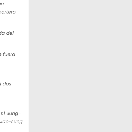
ue
portero
da del
e fuera
i dos
 Ki Sung-
 Jae-sung