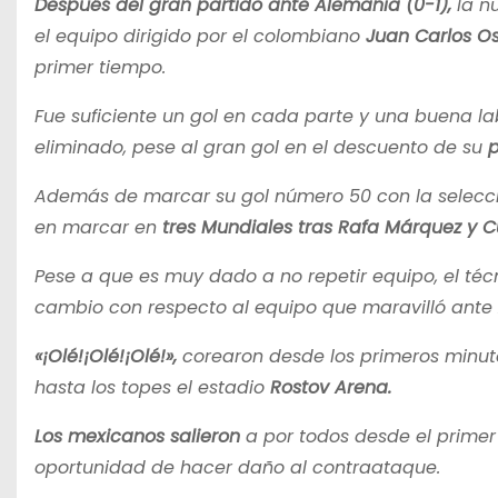
Después del gran partido ante Alemania (0-1),
la n
el equipo dirigido por el colombiano
Juan Carlos Os
primer tiempo.
Fue suficiente un gol en cada parte y una buena l
eliminado, pese al gran gol en el descuento de su
p
Además de marcar su gol número 50 con la selecció
en marcar en
tres Mundiales tras Rafa Márquez y 
Pese a que es muy dado a no repetir equipo, el té
cambio con respecto al equipo que maravilló ante A
«¡Olé!¡Olé!¡Olé!»,
corearon desde los primeros minut
hasta los topes el estadio
Rostov Arena.
Los mexicanos salieron
a por todos desde el prime
oportunidad de hacer daño al contraataque.