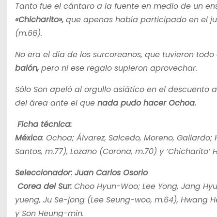
Tanto fue el cántaro a la fuente en medio de un e
«Chicharito»,
que apenas había participado en el ju
(m.66).
No era el día de los surcoreanos, que tuvieron tod
balón,
pero ni ese regalo supieron aprovechar.
Sólo Son apeló al orgullo asiático en el descuento
del área ante el que
nada pudo hacer Ochoa.
Ficha técnica:
México
: Ochoa; Álvarez, Salcedo, Moreno, Gallardo;
Santos, m.77), Lozano (Corona, m.70) y ‘Chicharito’ 
Seleccionador: Juan Carlos Osorio
Corea del Sur:
Choo Hyun-Woo; Lee Yong, Jang Hyun
yueng, Ju Se-jong (Lee Seung-woo, m.64), Hwang 
y Son Heung-min.