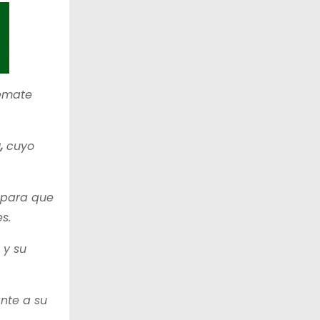
remate
,
cuyo
 para que
s.
y su
nte a su