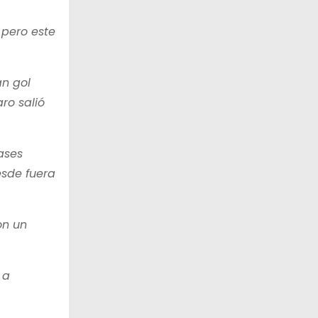
 pero este
an gol
ro salió
ases
esde fuera
on un
 a