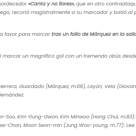
nsordecedor
«Canta y no llores»,
que en otro contraataq
ego, recortó magistralmente a su marcador y batió al 
o a favor para marcar
tras un fallo de Márquez en la sali
 al marcar un magnífico gol con un tremendo obús desd
 Herrera, Guardado (Márquez, m.68), Layún; Vela (Giovan
Hernández.
-Soo, Kim Yiung-Gwon, Kim Minwoo (Hong Chul, m.83);
Hee-Chan, Moon Seon-min (Jung Woo-young, m.77); Lee