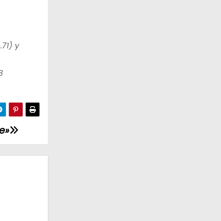
71) y
8
e»