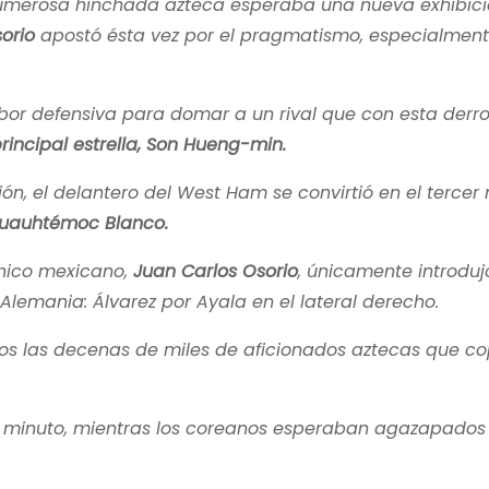
umerosa hinchada azteca esperaba una nueva exhibici
orio
apostó ésta vez por el pragmatismo, especialment
abor defensiva para domar a un rival que con esta der
rincipal estrella, Son Hueng-min.
n, el delantero del West Ham se convirtió en el tercer
Cuauhtémoc Blanco.
cnico mexicano,
Juan Carlos Osorio
, únicamente introduj
lemania: Álvarez por Ayala en el lateral derecho.
os las decenas de miles de aficionados aztecas que c
r minuto, mientras los coreanos esperaban agazapados