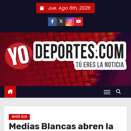
S
Jue. Ago 6th, 2026
a
l
t
a
r
a
l
c
o
n
t
e
n
WHITE SOX
i
Medias Blancas abren la
d