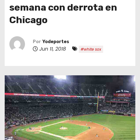
o
semana con derrota en
Chicago
Por
Yodeportes
Jun 11, 2018
#white sox