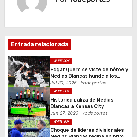
a
c
i
Entrada relacionada
ó
n
WHITE SOX
Edgar Quero se viste de héroe y
d
Medias Blancas hunde a los
Yankees de Nueva York en doce
Jul 30, 2026
Yodeportes
e
entradas
WHITE SOX
e
Histórica paliza de Medias
Blancas a Kansas City
n
Jun 27, 2026
Yodeportes
WHITE SOX
t
Choque de líderes divisionales
Medias Blancas recibe en primer