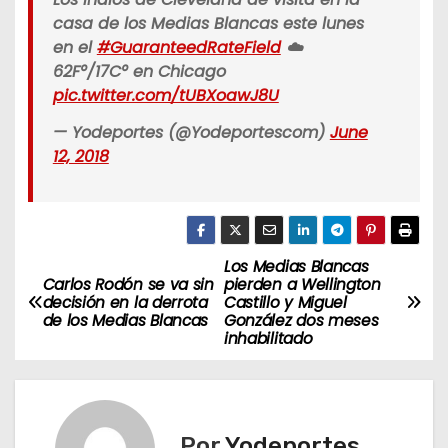
casa de los Medias Blancas este lunes
en el
#GuaranteedRateField
☁️
62F°/17C° en Chicago
pic.twitter.com/tUBXoawJ8U
— Yodeportes (@Yodeportescom)
June
12, 2018
Los Medias Blancas
N
Carlos Rodón se va sin
pierden a Wellington
decisión en la derrota
Castillo y Miguel
a
de los Medias Blancas
González dos meses
inhabilitado
v
e
g
Por
Yodeportes