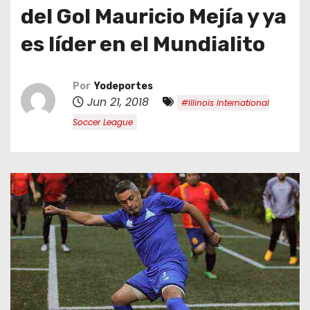
o
del Gol Mauricio Mejía y ya
es líder en el Mundialito
Por
Yodeportes
Jun 21, 2018
#Illinois International
Soccer League