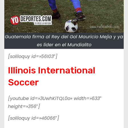
Guatemala firma al Rey del Gol Mauricio Mejía y ya
es líder en el Mundialito
[soliloquy id=»56103″]
Illinois International
Soccer
[youtube id=»3UwhKiTQL0o» width=»633″
height=»356″]
[soliloquy id=»46066″]