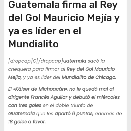
Guatemala firma al Rey
del Gol Mauricio Mejía y
ya es líder en el
Mundialito
[dropcap]G[/dropcap]
uatemala
sacó la
chequera para firmar al
Rey del Gol Mauricio
Mejía,
y ya es líder del
Mundialito de Chicago.
El
«Káiser de Michoacán», no le quedó mal al
dirigente
Francés Aguilar y
debutó el miércoles
con tres goles
en el doble triunfo de
Guatemala
que les
aportó 6 puntos,
además de
1
8 goles a favor.