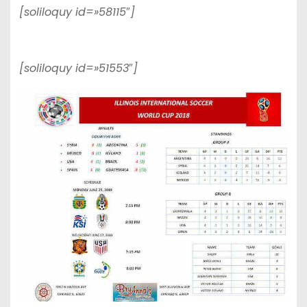
[soliloquy id=»58115″]
[soliloquy id=»51553″]