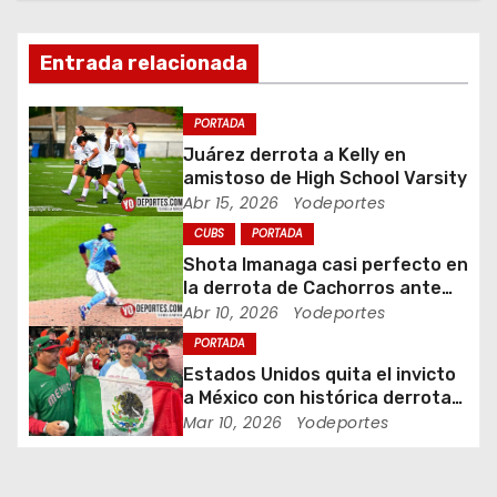
i
Entrada relacionada
ó
n
PORTADA
Juárez derrota a Kelly en
d
amistoso de High School Varsity
Abr 15, 2026
Yodeportes
e
CUBS
PORTADA
e
Shota Imanaga casi perfecto en
la derrota de Cachorros ante
n
Piratas
Abr 10, 2026
Yodeportes
PORTADA
t
Estados Unidos quita el invicto
a México con histórica derrota
r
en Clásico Mundial de Béisbol
Mar 10, 2026
Yodeportes
a