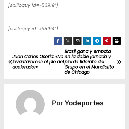
[soliloquy id=»56919″]
[soliloquy id=»58194″]
Brasil gana y empata
N
Juan Carlos Osorio: «No
en la doble jornada y
levantaremos el pie del
pierde liderato del
a
acelerador»
Grupo en el Mundialito
de Chicago
v
e
g
Por
Yodeportes
a
c