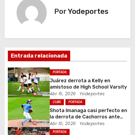
e
Por
Yodeportes
g
a
c
Entrada relacionada
i
ó
PORTADA
Juárez derrota a Kelly en
n
amistoso de High School Varsity
Abr 15, 2026
Yodeportes
d
CUBS
PORTADA
e
Shota Imanaga casi perfecto en
la derrota de Cachorros ante
e
Piratas
Abr 10, 2026
Yodeportes
PORTADA