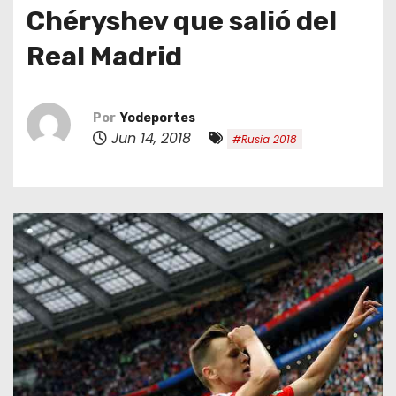
o
Chéryshev que salió del
Real Madrid
Por
Yodeportes
Jun 14, 2018
#Rusia 2018