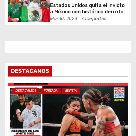
n
Estados Unidos quita el invicto
t
a México con histórica derrota
en Clásico Mundial de Béisbol
Mar 10, 2026
Yodeportes
r
a
d
a
DESTACAMOS
s
DESTACAMOS
PORTADA
REVISTA