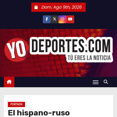
S
Dom. Ago 9th, 2026
a
l
t
a
r
a
l
c
o
n
t
e
n
PORTADA
i
El hispano-ruso
d