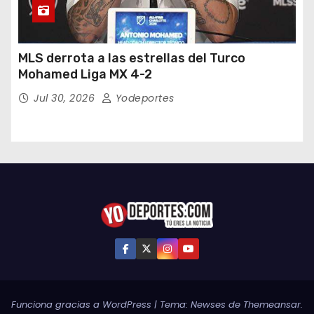
MLS derrota a las estrellas del Turco
Mohamed Liga MX 4-2
Jul 30, 2026
Yodeportes
Funciona gracias a WordPress
|
Tema:
Newses
de
Themeansar
.