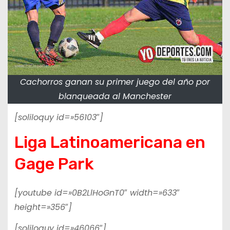
Cachorros ganan su primer juego del año por
blanqueada al Manchester
[soliloquy id=»56103″]
Liga Latinoamericana en
Gage Park
[youtube id=»0B2LlHoGnT0″ width=»633″
height=»356″]
[soliloquy id=»46066″]