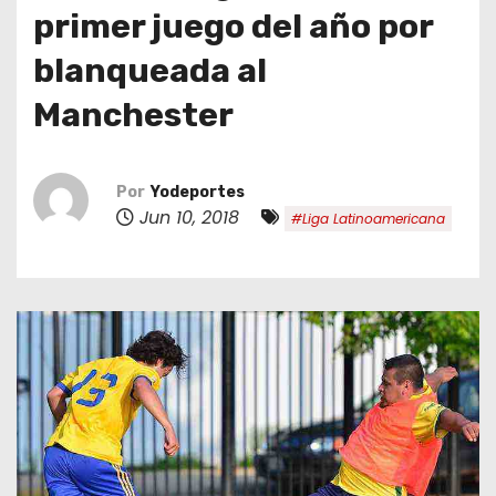
o
primer juego del año por
blanqueada al
Manchester
Por
Yodeportes
Jun 10, 2018
#Liga Latinoamericana