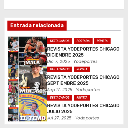
a
c
i
Entrada relacionada
ó
DESTACAMOS
PORTADA
REVISTA
n
REVISTA YODEPORTES CHICAGO
DICIEMBRE 2025
d
Dic 7, 2025
Yodeportes
DESTACAMOS
REVISTA
e
REVISTA YODEPORTES CHICAGO
e
SEPTIEMBRE 2025
Sep 17, 2025
Yodeportes
n
DESTACAMOS
REVISTA
REVISTA YODEPORTES CHICAGO
t
JULIO 2025
Jul 27, 2025
Yodeportes
r