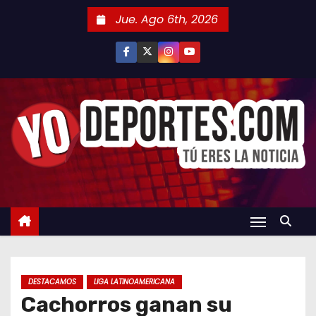
S
Jue. Ago 6th, 2026
a
l
t
a
r
a
l
c
o
n
t
e
n
DESTACAMOS
LIGA LATINOAMERICANA
i
Cachorros ganan su
d