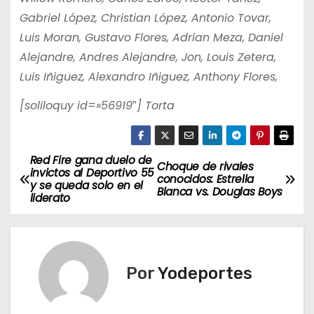
Gabriel López, Christian López, Antonio Tovar,
Luis Moran, Gustavo Flores, Adrian Meza, Daniel
Alejandre, Andres Alejandre, Jon, Louis Zetera,
Luis Iñiguez, Alexandro Iñiguez, Anthony Flores,
[soliloquy id=»56919″] Torta
Red Fire gana duelo de
N
Choque de rivales
invictos al Deportivo 55
conocidos: Estrella
y se queda solo en el
a
Blanca vs. Douglas Boys
liderato
v
e
Por
Yodeportes
g