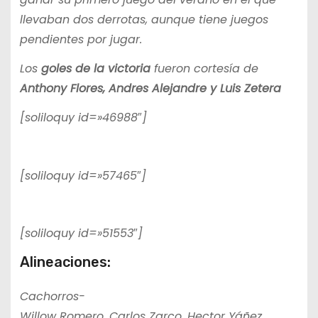
llevaban dos derrotas, aunque tiene juegos
pendientes por jugar.
Los
goles de la victoria
fueron cortesía de
Anthony Flores, Andres Alejandre y Luis Zetera
[soliloquy id=»46988″]
[soliloquy id=»57465″]
[soliloquy id=»51553″]
Alineaciones:
Cachorros-
Willow Romero, Carlos Zarco, Hector Yáñez,