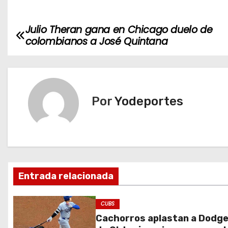
Julio Theran gana en Chicago duelo de
N
colombianos a José Quintana
a
v
e
Por
Yodeportes
g
a
c
Entrada relacionada
i
ó
CUBS
Cachorros aplastan a Dodg
n