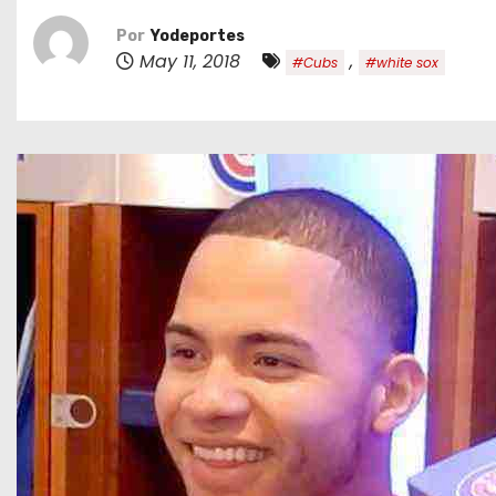
o
Por
Yodeportes
May 11, 2018
,
#Cubs
#white sox