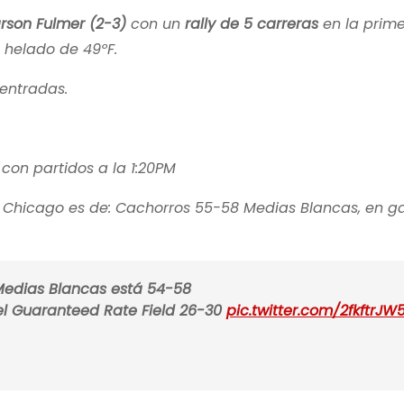
rson Fulmer (2-3)
con un
rally de 5 carreras
en la prim
 helado de 49ºF.
entradas.
con partidos a la 1:20PM
e Chicago es de: Cachorros 55-58 Medias Blancas, en g
-Medias Blancas está 54-58
el Guaranteed Rate Field 26-30
pic.twitter.com/2fkftrJW