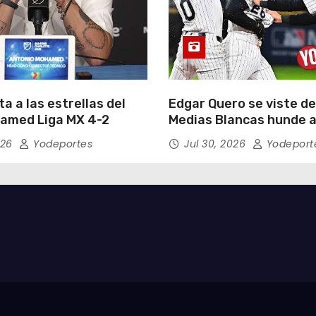
a a las estrellas del
Edgar Quero se viste de
amed Liga MX 4-2
Medias Blancas hunde a
Yankees de Nueva York 
026
Yodeportes
Jul 30, 2026
Yodeport
entradas