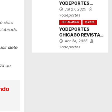
YODEPORTES
CHICAGO JULIO
Jul 27, 2025
2025
Yodeportes
ó siete
DESTACAMOS
REVISTA
YODEPORTES
elebrado
CHICAGO REVISTA
IMPRESA ABRIL
Abr 24, 2025
2025
Yodeportes
cir siete
ad
de
ando