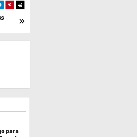
os
go para