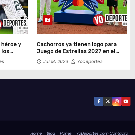
 héroe y
Cachorros ya tienen logo para
 los
Juego de Estrellas 2027 en el
en doce
Wrigley Field
es
Jul 18, 2026
Yodeportes
Home
Blog
Home
YoDeportes.com Contacto