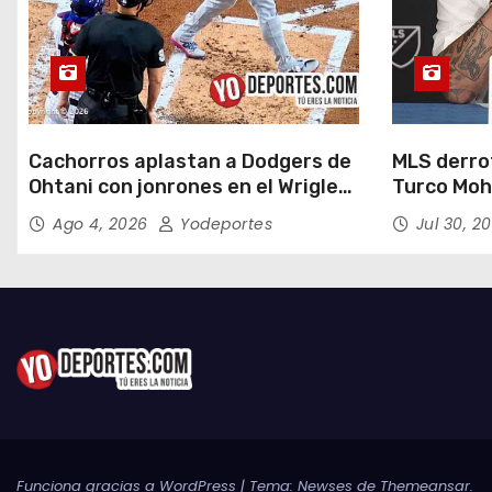
Cachorros aplastan a Dodgers de
MLS derrot
Ohtani con jonrones en el Wrigley
Turco Moh
Field
Ago 4, 2026
Yodeportes
Jul 30, 2
Funciona gracias a WordPress
|
Tema:
Newses
de
Themeansar
.