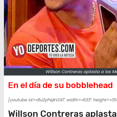
Willson Contreras aplasta a los 
En el día de su bobblehead
[youtube id=»8u2yPejkVD0″ width=»633″ height=»35
Willson Contreras aplasta