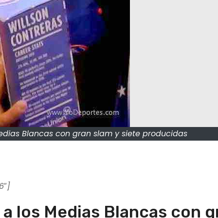
Medias Blancas con gran slam y siete producidas
6″]
 a los Medias Blancas con g