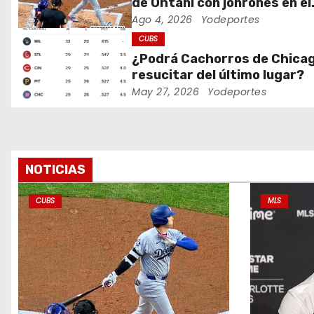
de Ohtani con jonrones en el
Wrigley Field
Ago 4, 2026
Yodeportes
d
CUBS
e
¿Podrá Cachorros de Chica
resucitar del último lugar?
e
May 27, 2026
Yodeportes
n
t
r
NOTICIAS
a
CUBS
MLS
d
a
s