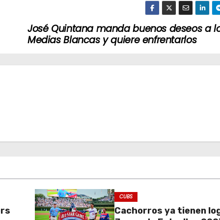
José Quintana manda buenos deseos a l
Medias Blancas y quiere enfrentarlos
CUBS
ers
Cachorros ya tienen lo