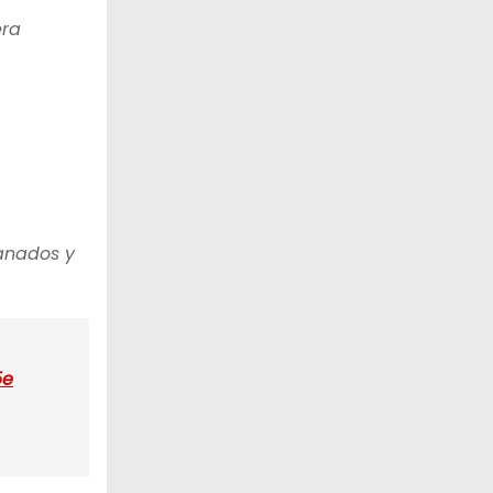
era
anados y
5e