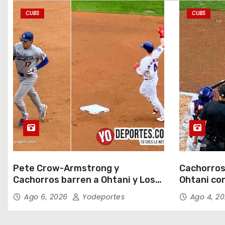
a
CUBS
CUBS
d
a
s
Pete Crow-Armstrong y
Cachorros
Cachorros barren a Ohtani y Los
Ohtani con
Dodgers
Field
Ago 6, 2026
Yodeportes
Ago 4, 2