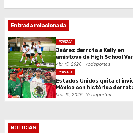
a
c
Entrada relacionada
i
ó
PORTADA
Juárez derrota a Kelly en
n
amistoso de High School Var
Abr 15, 2026
Yodeportes
d
PORTADA
e
Estados Unidos quita el invi
México con histórica derrot
e
Clásico Mundial de Béisbol
Mar 10, 2026
Yodeportes
n
t
r
NOTICIAS