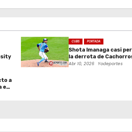
CUBS
PORTADA
Shota Imanaga casi pe
sity
la derrota de Cachorro
Piratas
Abr 10, 2026
Yodeportes
cto a
a en