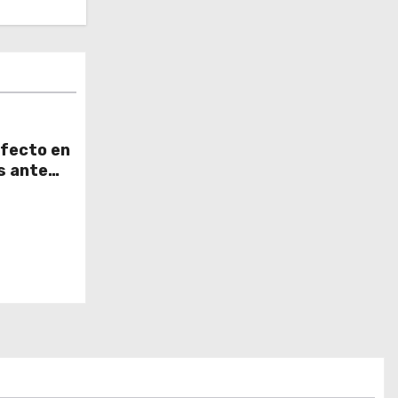
rfecto en
s ante