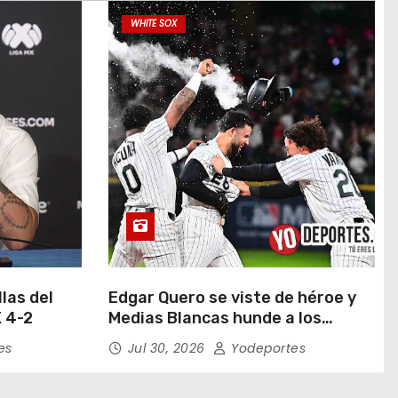
WHITE SOX
las del
Edgar Quero se viste de héroe y
 4-2
Medias Blancas hunde a los
Yankees de Nueva York en doce
es
Jul 30, 2026
Yodeportes
entradas