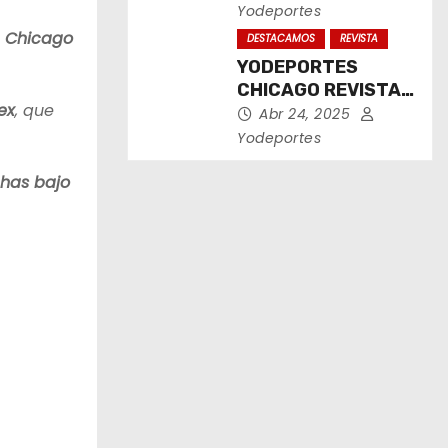
2025
Yodeportes
 Chicago
DESTACAMOS
REVISTA
YODEPORTES
CHICAGO REVISTA
ex
, que
IMPRESA ABRIL
Abr 24, 2025
2025
Yodeportes
chas bajo