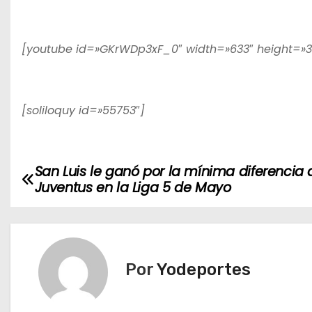
[youtube id=»GKrWDp3xF_0″ width=»633″ height=»3
[soliloquy id=»55753″]
San Luis le ganó por la mínima diferencia 
N
Juventus en la Liga 5 de Mayo
a
v
e
Por
Yodeportes
g