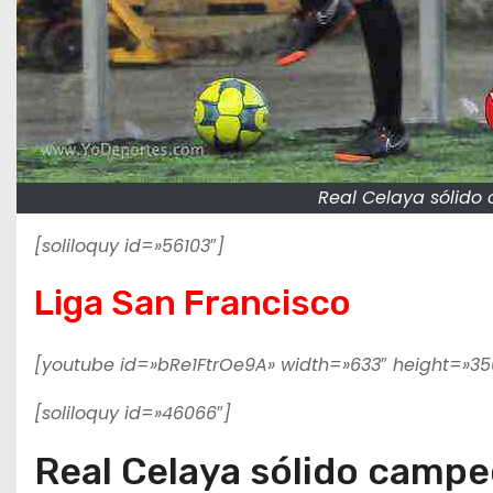
Real Celaya sólido
[soliloquy id=»56103″]
Liga San Francisco
[youtube id=»bRe1FtrOe9A» width=»633″ height=»35
[soliloquy id=»46066″]
Real Celaya sólido campe