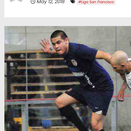
May 12, 2018
#Liga San Francisco
o