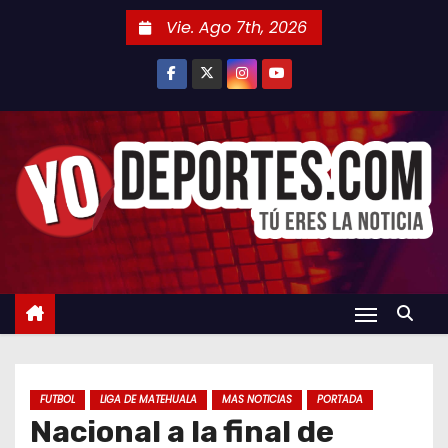
S
Vie. Ago 7th, 2026
a
l
t
a
r
a
l
c
o
n
t
e
n
FUTBOL
LIGA DE MATEHUALA
MAS NOTICIAS
PORTADA
i
Nacional a la final de
d