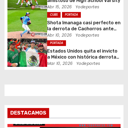
amistoso de High School Varsity
d
Abr 15, 2026
Yodeportes
CUBS
PORTADA
e
Shota Imanaga casi perfecto en
e
la derrota de Cachorros ante
Piratas
Abr 10, 2026
Yodeportes
n
PORTADA
Estados Unidos quita el invicto
t
a México con histórica derrota
en Clásico Mundial de Béisbol
Mar 10, 2026
Yodeportes
r
a
d
a
s
DESTACAMOS