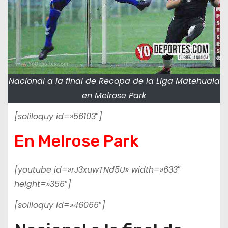
Nacional a la final de Recopa de la Liga Matehuala
en Melrose Park
[soliloquy id=»56103″]
En Melrose Park
[youtube id=»rJ3xuwTNd5U» width=»633″
height=»356″]
[soliloquy id=»46066″]