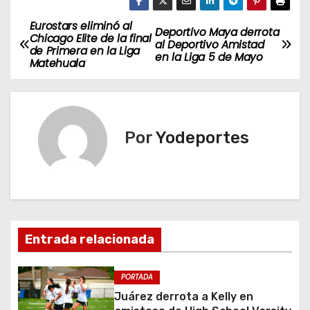
Eurostars eliminó al
N
Deportivo Maya derrota
Chicago Elite de la final
al Deportivo Amistad
de Primera en la Liga
a
en la Liga 5 de Mayo
Matehuala
v
e
Por
Yodeportes
g
a
c
i
Entrada relacionada
ó
PORTADA
n
Juárez derrota a Kelly en