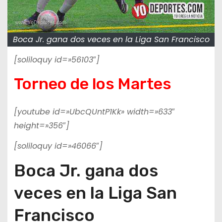
Boca Jr. gana dos veces en la Liga San Francisco
[soliloquy id=»56103″]
Torneo de los Martes
[youtube id=»UbcQUntP1Kk» width=»633″
height=»356″]
[soliloquy id=»46066″]
Boca Jr. gana dos
veces en la Liga San
Francisco