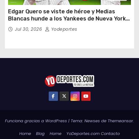
Edgar Quero se viste de héroe y Medias
Blancas hunde a los Yankees de Nueva York
en doce entradas
Jul 30, 2026
Yodeportes
Funciona gracias a WordPress
|
Tema:
Newses
de
Themeansar
.
Home
Blog
Home
YoDeportes.com Contacto