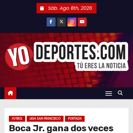
S
Sáb. Ago 8th, 2026
a
l
t
a
r
a
l
c
o
n
t
e
n
FUTBOL
LIGA SAN FRANCISCO
PORTADA
i
Boca Jr. gana dos veces
d