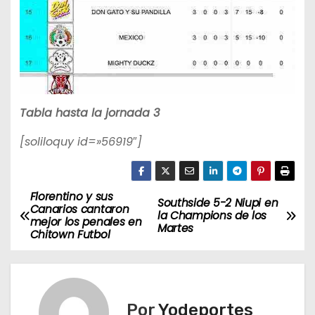
Tabla hasta la jornada 3
[soliloquy id=»56919″]
Florentino y sus
N
Southside 5-2 Niupi en
Canarios cantaron
la Champions de los
mejor los penales en
a
Martes
Chitown Futbol
v
e
Por
Yodeportes