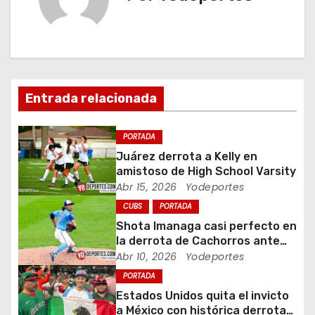
g
a
c
i
Entrada relacionada
ó
PORTADA
n
Juárez derrota a Kelly en
amistoso de High School Varsity
d
Abr 15, 2026
Yodeportes
CUBS
PORTADA
e
Shota Imanaga casi perfecto en
e
la derrota de Cachorros ante
Piratas
Abr 10, 2026
Yodeportes
n
PORTADA
Estados Unidos quita el invicto
t
a México con histórica derrota