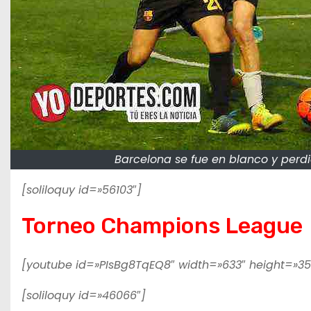
Barcelona se fue en blanco y perdió
[soliloquy id=»56103″]
Torneo Champions League
[youtube id=»PIsBg8TqEQ8″ width=»633″ height=»35
[soliloquy id=»46066″]