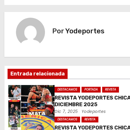
a
v
e
Por
Yodeportes
g
a
c
Entrada relacionada
i
ó
DESTACAMOS
PORTADA
REVISTA
REVISTA YODEPORTES CHIC
n
DICIEMBRE 2025
Dic 7, 2025
Yodeportes
d
DESTACAMOS
REVISTA
e
REVISTA YODEPORTES CHIC