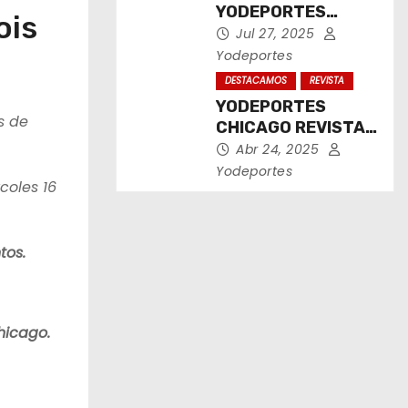
YODEPORTES
ois
CHICAGO JULIO
Jul 27, 2025
2025
Yodeportes
DESTACAMOS
REVISTA
YODEPORTES
s de
CHICAGO REVISTA
IMPRESA ABRIL
Abr 24, 2025
2025
Yodeportes
coles 16
tos.
hicago.