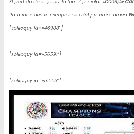
El partido de la jornada fue el popular
«Conejo» Car
Para informes e inscripciones del próximo torneo
Wo
[soliloquy id=»46988″]
[soliloquy id=»56591″]
[soliloquy id=»51553″]