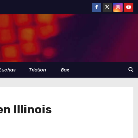
Luchas
Triatlon
Box
n Illinois