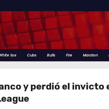
White Sox
Cubs
Bulls
Fire
Maraton
nco y perdió el invicto e
 League