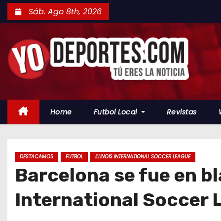
S
Sáb. Ago 8th, 2026
a
l
t
a
r
a
l
Home
Futbol Local
Revistas
c
o
n
t
DESTACAMOS
FUTBOL
ILLINOIS INTERNATIONAL SOCCER LEAGUE
Barcelona se fue en bla
e
n
International Soccer
i
d