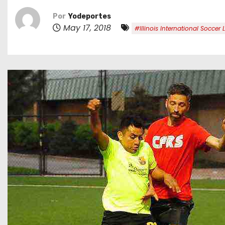
o
Por
Yodeportes
May 17, 2018
#Illinois International Soccer