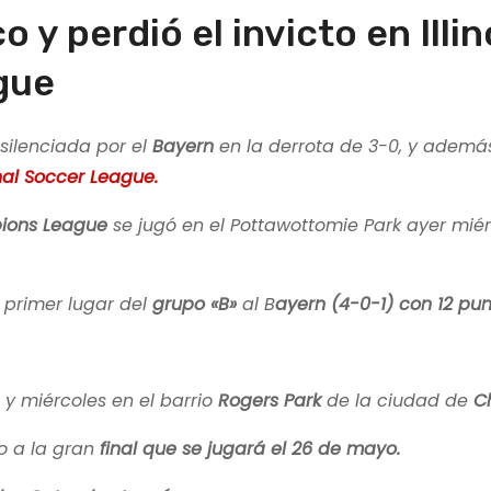
 y perdió el invicto en Illin
gue
silenciada por el
Bayern
en la derrota de 3-0, y ademá
onal Soccer League.
ions League
se jugó en el Pottawottomie Park ayer miér
 primer lugar del
grupo «B»
al B
ayern (4-0-1) con 12 pun
y miércoles en el barrio
Rogers Park
de la ciudad de
C
to a la gran
final que se jugará el 26 de mayo.