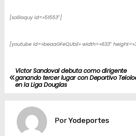
[soliloquy id=»51553″]
[youtube id=»beaaGFeQUbE» width=»633″ height=»
Victor Sandoval debuta como dirigente
N
ganando tercer lugar con Deportivo Telol
a
en la Liga Douglas
v
e
Por
Yodeportes
g