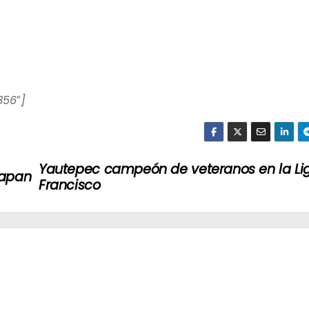
356″]
Yautepec campeón de veteranos en la Li
oapan
Francisco