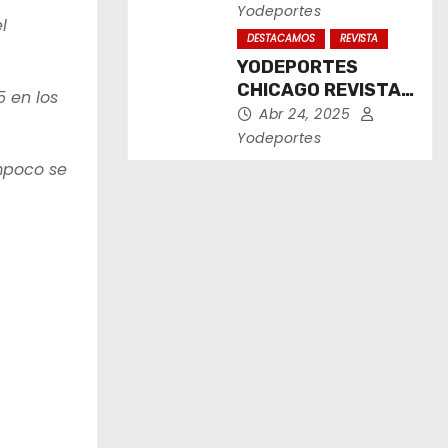
2025
Yodeportes
l
DESTACAMOS
REVISTA
YODEPORTES
CHICAGO REVISTA
 en los
IMPRESA ABRIL
Abr 24, 2025
2025
Yodeportes
mpoco se