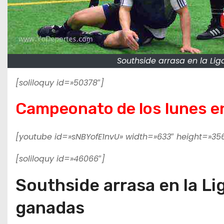
Southside arrasa en la Lig
[soliloquy id=»50378″]
Campeonato de los lunes e
[youtube id=»sNBYofE1nvU» width=»633″ height=»356
[soliloquy id=»46066″]
Southside arrasa en la Li
ganadas