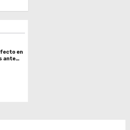
rfecto en
s ante