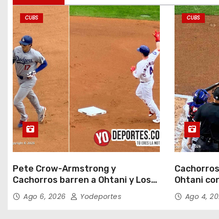
a
CUBS
CUBS
d
a
s
Pete Crow-Armstrong y
Cachorros
Cachorros barren a Ohtani y Los
Ohtani con
Dodgers
Field
Ago 6, 2026
Yodeportes
Ago 4, 2