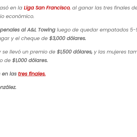
asó en la
Liga San Francisco
,
al ganar las tres finales de
mio económico.
 penales al A&L Towing
luego de quedar empatados 5-5
ugar y el cheque de
$3,000 dólares.
 se llevó un premio de
$1,500 dólares,
y las mujeres ta
io de
$1,000 dólares.
s en las
tres finales.
nzález.