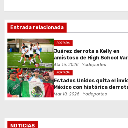
a
c
i
Entrada relacionada
ó
PORTADA
n
Juárez derrota a Kelly en
amistoso de High School Var
d
Abr 15, 2026
Yodeportes
e
PORTADA
Estados Unidos quita el invi
e
México con histórica derrot
Clásico Mundial de Béisbol
Mar 10, 2026
Yodeportes
n
t
r
NOTICIAS