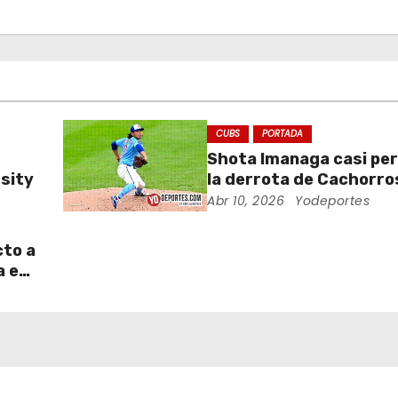
CUBS
PORTADA
Shota Imanaga casi pe
sity
la derrota de Cachorro
Piratas
Abr 10, 2026
Yodeportes
cto a
a en