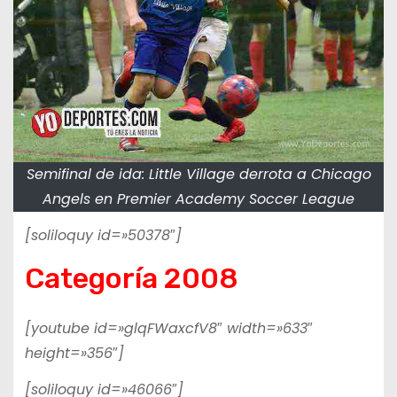
Semifinal de ida: Little Village derrota a Chicago
Angels en Premier Academy Soccer League
[soliloquy id=»50378″]
Categoría 2008
[youtube id=»glqFWaxcfV8″ width=»633″
height=»356″]
[soliloquy id=»46066″]