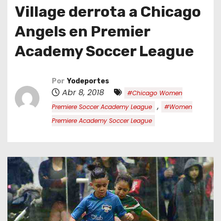
o
Village derrota a Chicago
Angels en Premier
Academy Soccer League
Por
Yodeportes
Abr 8, 2018
#Chicago Women
,
Premiere Soccer Academy League
#Women
Premiere Academy Soccer League