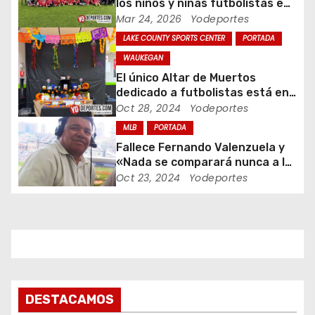
los niños y niñas futbolistas en
d
Melrose Park y Chicago
Mar 24, 2026
Yodeportes
LAKE COUNTY SPORTS CENTER
PORTADA
e
WAUKEGAN
e
El único Altar de Muertos
dedicado a futbolistas está en
n
Waukegan Indoor
Oct 28, 2024
Yodeportes
t
MLB
PORTADA
Fallece Fernando Valenzuela y
r
«Nada se comparará nunca a la
Fernandomania» dijo Jaime
Oct 23, 2024
Yodeportes
a
Jarrin
d
a
s
DESTACAMOS