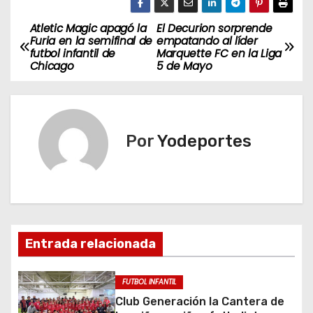
Atletic Magic apagó la
El Decurion sorprende
N
Furia en la semifinal de
empatando al líder
futbol infantil de
Marquette FC en la Liga
a
Chicago
5 de Mayo
v
e
Por
Yodeportes
g
a
c
i
Entrada relacionada
ó
FUTBOL INFANTIL
n
Club Generación la Cantera de