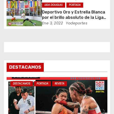
LIGA DOUGLAS
PORTADA
t
Deportivo Oro y Estrella Blanca
por el brillo absoluto de la Liga
r
Douglas
Ene 3, 2022
Yodeportes
a
d
a
s
DESTACAMOS
DESTACAMOS
PORTADA
REVISTA