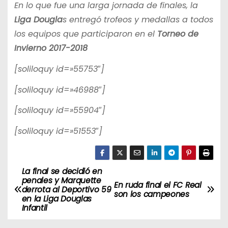
En lo que fue una larga jornada de finales, la
Liga Dougla
s entregó trofeos y medallas a todos
los equipos que participaron en el
Torneo de
Invierno 2017-2018
[soliloquy id=»55753″]
[soliloquy id=»46988″]
[soliloquy id=»55904″]
[soliloquy id=»51553″]
La final se decidió en
N
penales y Marquette
En ruda final el FC Real
derrota al Deportivo 59
a
son los campeones
en la Liga Douglas
Infantil
v