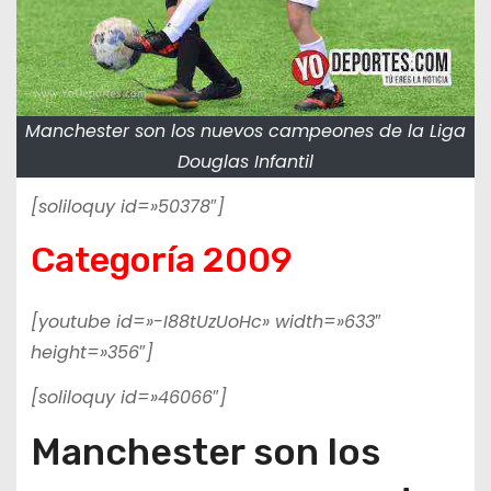
Manchester son los nuevos campeones de la Liga
Douglas Infantil
[soliloquy id=»50378″]
Categoría 2009
[youtube id=»-I88tUzUoHc» width=»633″
height=»356″]
[soliloquy id=»46066″]
Manchester son los