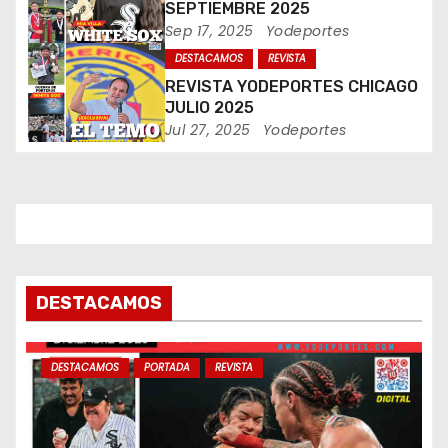
e
SEPTIEMBRE 2025
Sep 17, 2025
Yodeportes
n
DESTACAMOS
REVISTA
REVISTA YODEPORTES CHICAGO
t
JULIO 2025
Jul 27, 2025
Yodeportes
r
a
d
a
s
DESTACAMOS
DESTACAMOS
PORTADA
REVISTA