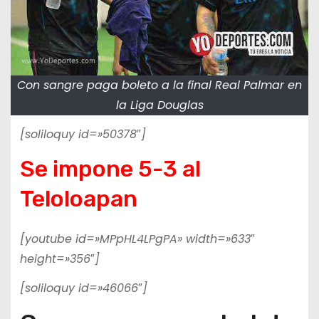
Con sangre paga boleto a la final Real Palmar en
la Liga Douglas
[soliloquy id=»50378″]
Se impone 5-3 al
Teloloapan
[youtube id=»MPpHL4LPgPA» width=»633″
height=»356″]
[soliloquy id=»46066″]