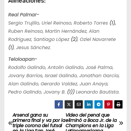
Alineaciones:
Real Palmar-
Sergio Trujillo, Uriel Reinoso, Roberto Torres
(1),
Ruben Reinoso, Martin Hernández, Alan
Rodriguez, Santiago López
(2)
, Oziel Navarrete
(1)
, Jesus Sánchez.
Teloloapan-
Rodolfo Galindo, Antolin Galindo, José Palma,
Jovany Barrios, Israel Galindo, Jonathan García,
Alan Galindo, Gerardo Valdez, Juan Anaya,
Pedro Galindo, Jovany B.
(1))
Leonardo Bautista.
Arsenal gana su
Video del penal que
N
primera final y va por la
eliminó a Boca Jr. de la
triple corona del futsal
Champions en la Liga
a
en la Liga San José
Latinoamericana