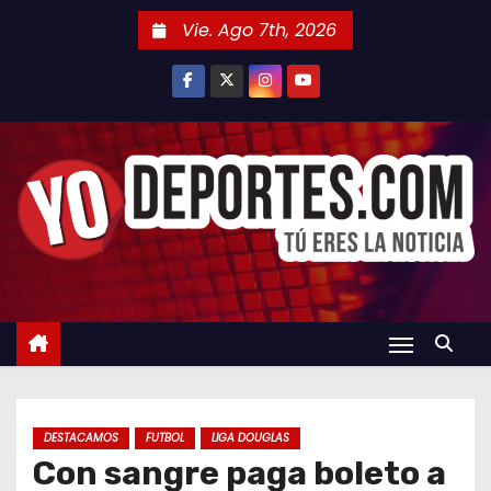
S
Vie. Ago 7th, 2026
a
l
t
a
r
a
l
c
o
n
t
e
n
DESTACAMOS
FUTBOL
LIGA DOUGLAS
i
Con sangre paga boleto a
d