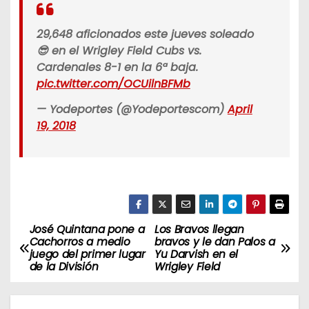
29,648 aficionados este jueves soleado
😎 en el Wrigley Field Cubs vs.
Cardenales 8-1 en la 6ª baja.
pic.twitter.com/OCUilnBFMb
— Yodeportes (@Yodeportescom)
April
19, 2018
José Quintana pone a
Los Bravos llegan
N
Cachorros a medio
bravos y le dan Palos a
juego del primer lugar
Yu Darvish en el
a
de la División
Wrigley Field
v