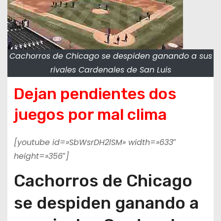
Cachorros de Chicago se despiden ganando a sus
rivales Cardenales de San Luis
Dejan pendientes dos
juegos por mal clima
[youtube id=»SbWsrDH2lSM» width=»633″
height=»356″]
Cachorros de Chicago
se despiden ganando a