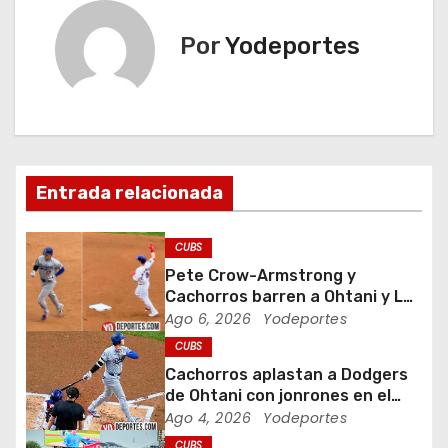
e
Por
Yodeportes
g
a
c
i
Entrada relacionada
ó
CUBS
n
Pete Crow-Armstrong y
Cachorros barren a Ohtani y Los
d
Dodgers
Ago 6, 2026
Yodeportes
CUBS
e
Cachorros aplastan a Dodgers
e
de Ohtani con jonrones en el
Wrigley Field
Ago 4, 2026
Yodeportes
n
CUBS