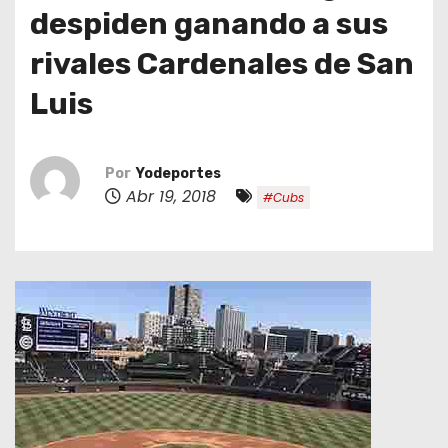
o
despiden ganando a sus
rivales Cardenales de San
Luis
Por
Yodeportes
Abr 19, 2018
#Cubs