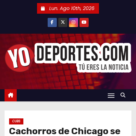
S
Lun. Ago 10th, 2026
a
l
t
a
r
a
l
c
o
n
t
e
n
CUBS
i
Cachorros de Chicago se
d