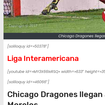
Chicago Dragones llegan
[soliloquy id=»50378″]
Liga Interamericana
[youtube id=»MY3X66IxRSQ» width=»633″ height=»3
[soliloquy id=»46066″]
Chicago Dragones llegan a
Morelos