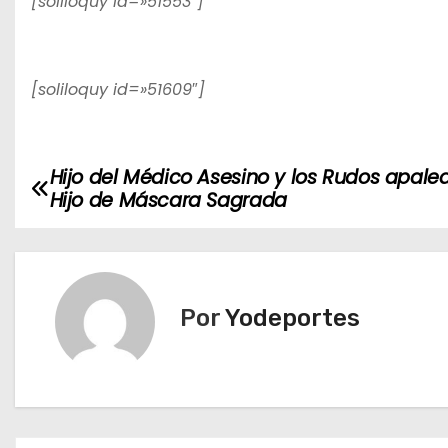
[soliloquy id=»51553″]
[soliloquy id=»51609″]
Hijo del Médico Asesino y los Rudos apale
N
Hijo de Máscara Sagrada
a
v
e
Por
Yodeportes
g
a
c