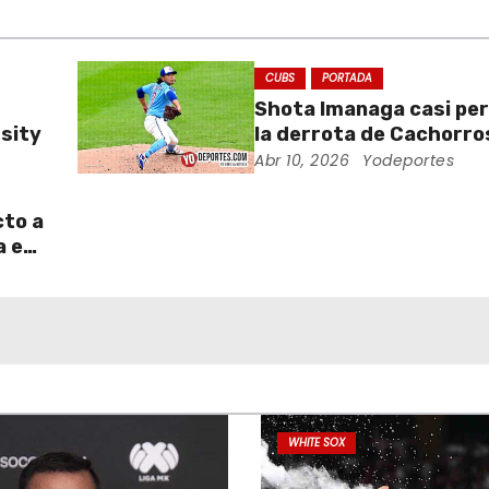
CUBS
PORTADA
Shota Imanaga casi pe
sity
la derrota de Cachorro
Piratas
Abr 10, 2026
Yodeportes
cto a
a en
WHITE SOX