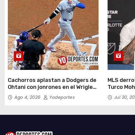
d
a
s
Cachorros aplastan a Dodgers de
MLS derrot
Ohtani con jonrones en el Wrigley
Turco Moh
Field
Ago 4, 2026
Yodeportes
Jul 30, 2