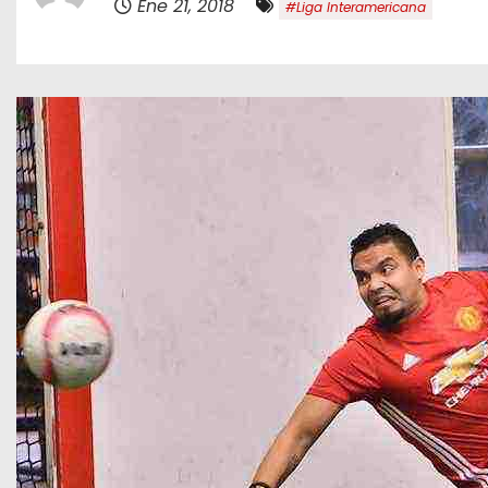
Ene 21, 2018
#Liga Interamericana
o