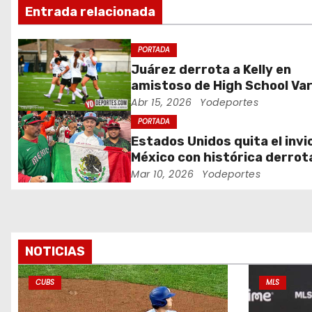
Entrada relacionada
i
ó
PORTADA
Juárez derrota a Kelly en
n
amistoso de High School Var
Abr 15, 2026
Yodeportes
d
PORTADA
e
Estados Unidos quita el invi
México con histórica derrot
e
Clásico Mundial de Béisbol
Mar 10, 2026
Yodeportes
n
t
r
NOTICIAS
a
CUBS
MLS