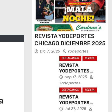
REVISTA YODEPORTES
CHICAGO DICIEMBRE 2025
Dic 7, 2025
Yodeportes
DESTACAMOS
REVISTA
REVISTA
YODEPORTES
CHICAGO
Sep 17, 2025
SEPTIEMBRE 2025
Yodeportes
DESTACAMOS
REVISTA
REVISTA
a
YODEPORTES
CHICAGO JULIO
Jul 27, 2025