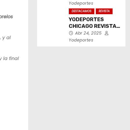
2025
Yodeportes
DESTACAMOS
REVISTA
orelos
YODEPORTES
CHICAGO REVISTA
IMPRESA ABRIL
Abr 24, 2025
 y al
2025
Yodeportes
la final