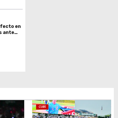
rfecto en
s ante
CUBS