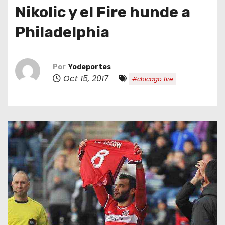
o
Nikolic y el Fire hunde a
Philadelphia
Por
Yodeportes
Oct 15, 2017
#chicago fire