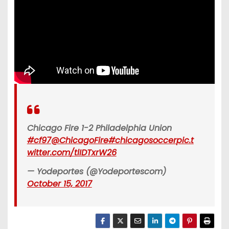
Chicago Fire 1-2 Philadelphia Union
#cf97
@ChicagoFire
#chicagosoccer
pic.t
witter.com/tlIDTxrW26
— Yodeportes (@Yodeportescom)
October 15, 2017