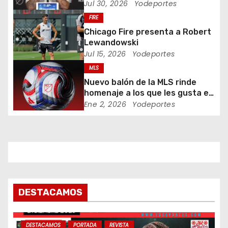
d
Jul 30, 2026
Yodeportes
FIRE
e
Chicago Fire presenta a Robert
e
Lewandowski
Jul 15, 2026
Yodeportes
n
MLS
Nuevo balón de la MLS rinde
t
homenaje a los que les gusta el
fútbol
Ene 2, 2026
Yodeportes
r
a
d
a
s
DESTACAMOS
DESTACAMOS
PORTADA
REVISTA