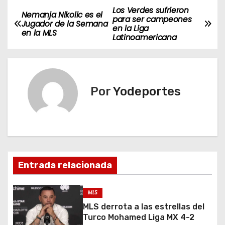
Los Verdes sufrieron
N
Nemanja Nikolic es el
para ser campeones
Jugador de la Semana
en la Liga
a
en la MLS
Latinoamericana
v
e
Por
Yodeportes
g
a
c
i
Entrada relacionada
ó
MLS
n
MLS derrota a las estrellas del
Turco Mohamed Liga MX 4-2