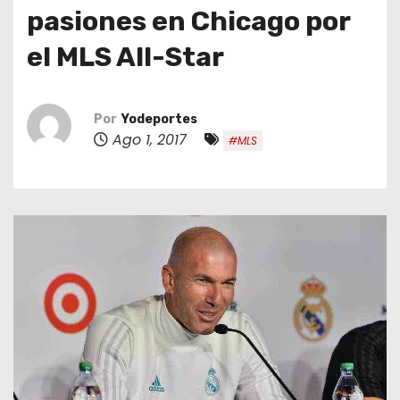
o
pasiones en Chicago por
el MLS All-Star
Por
Yodeportes
Ago 1, 2017
#MLS