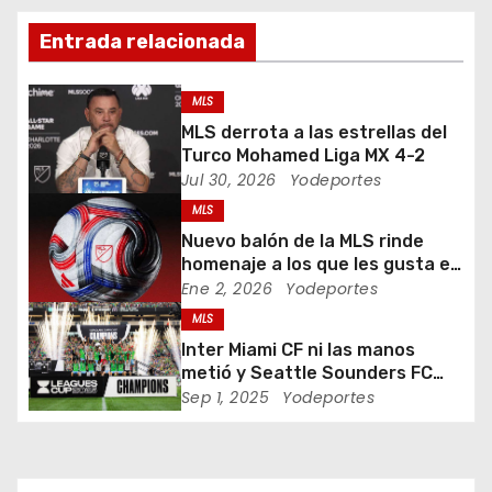
i
Entrada relacionada
ó
MLS
n
MLS derrota a las estrellas del
Turco Mohamed Liga MX 4-2
d
Jul 30, 2026
Yodeportes
MLS
e
Nuevo balón de la MLS rinde
e
homenaje a los que les gusta el
fútbol
Ene 2, 2026
Yodeportes
n
MLS
Inter Miami CF ni las manos
t
metió y Seattle Sounders FC
campeón Leagues Cup 2025
Sep 1, 2025
Yodeportes
r
a