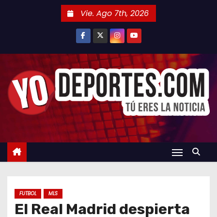
S
Vie. Ago 7th, 2026
a
l
t
a
r
a
l
c
o
n
t
e
n
FUTBOL
MLS
i
El Real Madrid despierta
d