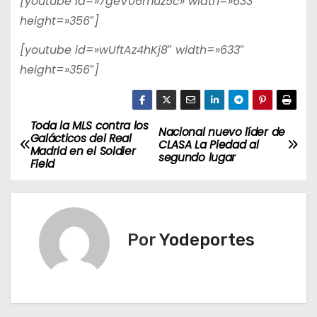
[youtube id=»7geV06muz5c» width=»633″
height=»356″]
[youtube id=»wUftAz4hKj8″ width=»633″
height=»356″]
Toda la MLS contra los
N
Nacional nuevo líder de
Galácticos del Real
CLASA La Piedad al
Madrid en el Soldier
a
segundo lugar
Field
v
e
Por
Yodeportes
g
a
c