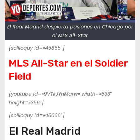
El Real Madrid despierta pasiones en Chicago por
el MLS All-Star
[soliloquy id=»45855″]
MLS All-Star en el Soldier
Field
[youtube id=»9VTkJYnMarw» width=»633″
height=»356″]
[soliloquy id=»46066″]
El Real Madrid