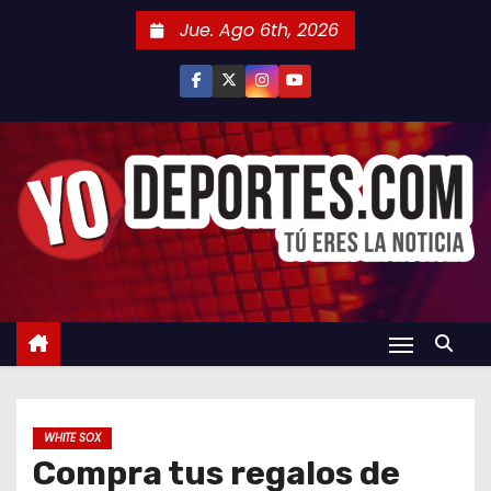
S
Jue. Ago 6th, 2026
a
l
t
a
r
a
l
c
o
n
t
e
n
WHITE SOX
i
Compra tus regalos de
d