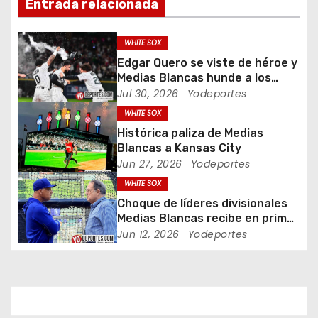
Entrada relacionada
i
ó
WHITE SOX
Edgar Quero se viste de héroe y
n
Medias Blancas hunde a los
Yankees de Nueva York en doce
Jul 30, 2026
Yodeportes
d
entradas
WHITE SOX
e
Histórica paliza de Medias
Blancas a Kansas City
e
Jun 27, 2026
Yodeportes
WHITE SOX
n
Choque de líderes divisionales
t
Medias Blancas recibe en primer
lugar al campeón Dodgers de
Jun 12, 2026
Yodeportes
r
Los Angeles
a
d