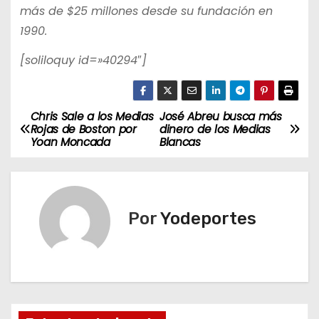
más de $25 millones desde su fundación en
1990.
[soliloquy id=»40294″]
Chris Sale a los Medias
José Abreu busca más
N
Rojas de Boston por
dinero de los Medias
Yoan Moncada
Blancas
a
v
e
Por
Yodeportes
g
a
c