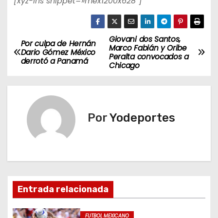
[xyz-ihs snippet=»mex1200x628″]
Giovani dos Santos,
N
Por culpa de Hernán
Marco Fabián y Oribe
Dario Gómez México
Peralta convocados a
a
derrotó a Panamá
Chicago
v
e
Por
Yodeportes
g
a
c
i
Entrada relacionada
ó
FUTBOL MEXICANO