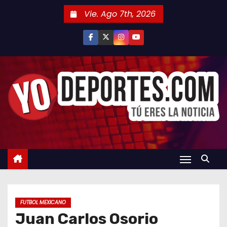
S
Vie. Ago 7th, 2026
a
l
t
a
r
a
l
c
o
n
t
e
n
FUTBOL MEXICANO
i
Juan Carlos Osorio
d