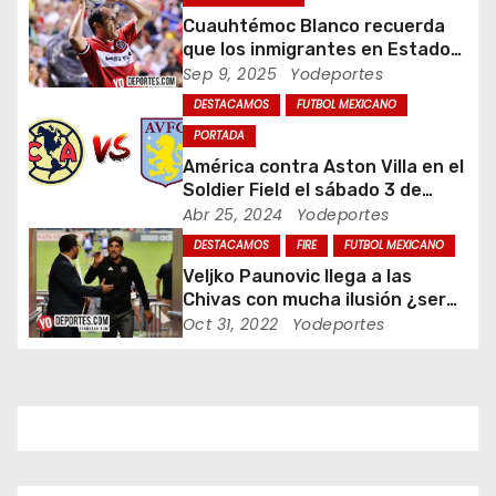
n
Cuauhtémoc Blanco recuerda
que los inmigrantes en Estados
d
Unidos son gente trabajadora
Sep 9, 2025
Yodeportes
DESTACAMOS
FUTBOL MEXICANO
e
PORTADA
e
América contra Aston Villa en el
Soldier Field el sábado 3 de
n
agosto
Abr 25, 2024
Yodeportes
t
DESTACAMOS
FIRE
FUTBOL MEXICANO
Veljko Paunovic llega a las
r
Chivas con mucha ilusión ¿será
suficiente?
Oct 31, 2022
Yodeportes
a
d
a
s