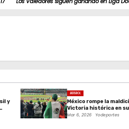
17
Los Valedores siguen ganando en Liga Do
BEISBOL
il y
México rompe la maldic
Victoria histórica en s
el Clásico Mundial de Bé
Mar 6, 2026
Yodeportes