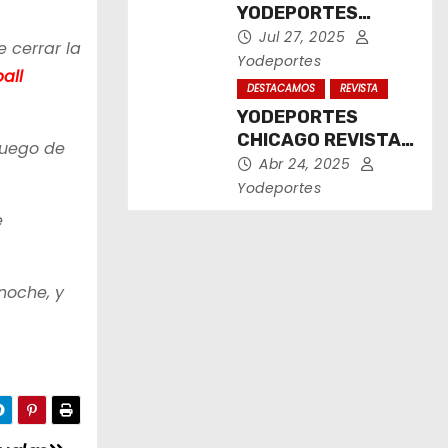
YODEPORTES
CHICAGO JULIO
Jul 27, 2025
 cerrar la
2025
Yodeportes
all
DESTACAMOS
REVISTA
YODEPORTES
CHICAGO REVISTA
juego de
IMPRESA ABRIL
Abr 24, 2025
2025
Yodeportes
e
 noche, y