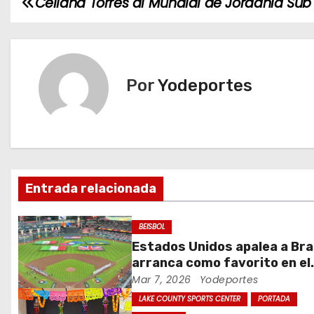
Celiana Torres al Mundial de Jordania Sub 
N
a
v
Por
Yodeportes
e
g
a
c
Entrada relacionada
i
BEISBOL
ó
Estados Unidos apalea a Bras
arranca como favorito en el
n
Clásico Mundial de Béisbol
Mar 7, 2026
Yodeportes
d
LAKE COUNTY SPORTS CENTER
PORTADA