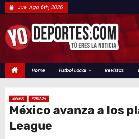
S
Jue. Ago 6th, 2026
a
l
t
a
r
a
l
Home
Futbol Local
Revistas
c
o
n
t
BEISBOL
PORTADA
México avanza a los p
e
n
League
i
d