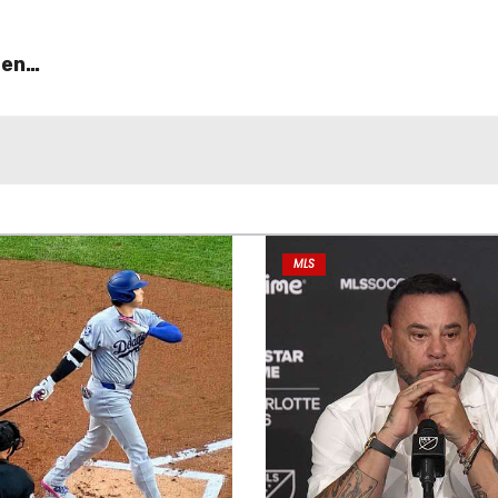
 en
MLS