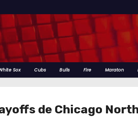
White Sox
Cubs
Bulls
Fire
Maraton
layoffs de Chicago North