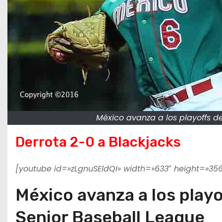
México avanza a los playoffs d
Derrota 2-0 a Blackjacks
[youtube id=»zLgnuSEldQI» width=»633″ height=»356
México avanza a los play
Senior Baseball League