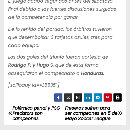
El juego acabó segundos antes del silbatazo
final debido a las fuertes discusiones surgidas
de la competencia por ganar.
De lo reñido del partido, los árbitros tuvieron
que desembolsar 6 tarjetas azules, tres para
cada equipo.
Los dos goles del triunfo fueron cortesía de
Rodrigo P. y Hugo S.
que de esta forma
obsequiaron el campeonato a
Honduras.
[soliloquy id=»35535″]
Polémico penal y PSG
Freseros sufren para
N
Predators son
ser campeones en 5 de
campeones
Mayo Soccer League
a