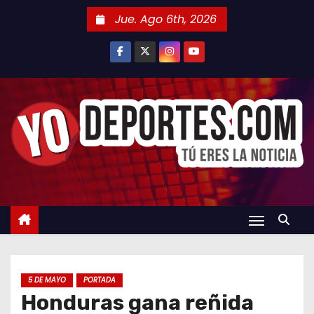
S
Jue. Ago 6th, 2026
a
l
t
a
r
a
l
c
o
n
t
e
n
5 DE MAYO
PORTADA
i
Honduras gana reñida
d