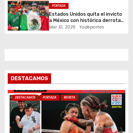
PORTADA
n
Estados Unidos quita el invicto
t
a México con histórica derrota
en Clásico Mundial de Béisbol
Mar 10, 2026
Yodeportes
r
a
d
a
DESTACAMOS
s
DESTACAMOS
PORTADA
REVISTA