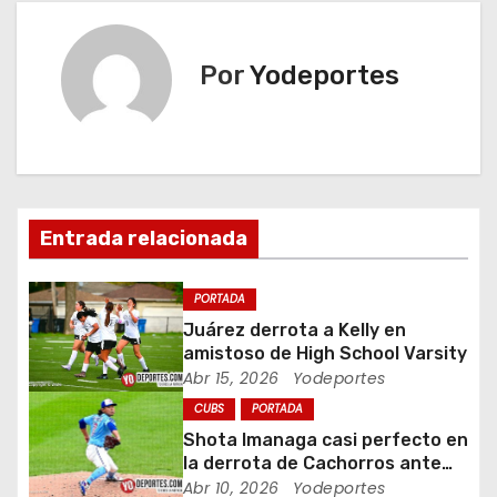
v
e
Por
Yodeportes
g
a
c
Entrada relacionada
i
ó
PORTADA
Juárez derrota a Kelly en
n
amistoso de High School Varsity
Abr 15, 2026
Yodeportes
d
CUBS
PORTADA
e
Shota Imanaga casi perfecto en
la derrota de Cachorros ante
e
Piratas
Abr 10, 2026
Yodeportes