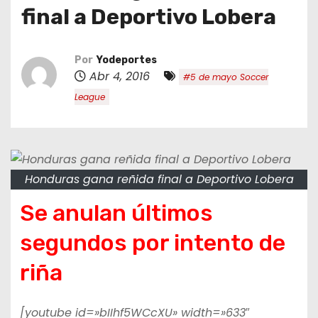
o
final a Deportivo Lobera
Por
Yodeportes
Abr 4, 2016
#5 de mayo Soccer
League
Honduras gana reñida final a Deportivo Lobera
Se anulan últimos
segundos por intento de
riña
[youtube id=»bIIhf5WCcXU» width=»633″