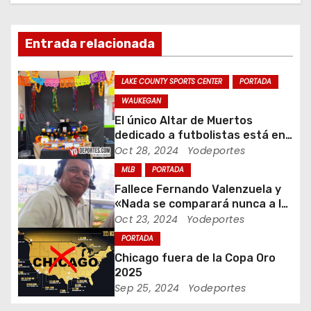
a
c
Entrada relacionada
i
LAKE COUNTY SPORTS CENTER
PORTADA
ó
WAUKEGAN
n
El único Altar de Muertos
dedicado a futbolistas está en
d
Waukegan Indoor
Oct 28, 2024
Yodeportes
MLB
PORTADA
e
Fallece Fernando Valenzuela y
«Nada se comparará nunca a la
e
Fernandomania» dijo Jaime
Oct 23, 2024
Yodeportes
Jarrin
n
PORTADA
Chicago fuera de la Copa Oro
t
2025
Sep 25, 2024
Yodeportes
r