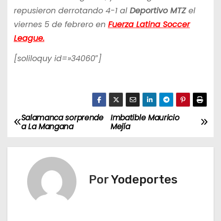
repusieron derrotando 4-1 al
Deportivo MTZ
el
viernes 5 de febrero en
Fuerza Latina Soccer
League.
[soliloquy id=»34060″]
Salamanca sorprende
Imbatible Mauricio
N
a La Mangana
Mejía
a
v
Por
Yodeportes
e
g