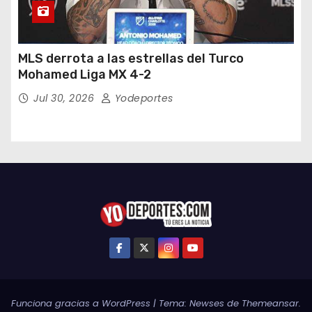
MLS derrota a las estrellas del Turco
Mohamed Liga MX 4-2
Jul 30, 2026
Yodeportes
Funciona gracias a WordPress
|
Tema:
Newses
de
Themeansar
.