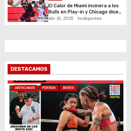
n
El Calor de Miami incinera a los
t
Bulls en Play-in y Chicago dice
adiós a los playoffs
Abr 16, 2025
Yodeportes
r
a
d
a
DESTACAMOS
s
DESTACAMOS
PORTADA
REVISTA