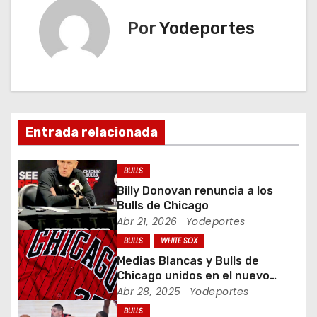
e
Por
Yodeportes
g
a
c
Entrada relacionada
i
ó
BULLS
Billy Donovan renuncia a los
n
Bulls de Chicago
Abr 21, 2026
Yodeportes
d
BULLS
WHITE SOX
e
Medias Blancas y Bulls de
Chicago unidos en el nuevo
e
uniforme City Connect
Abr 28, 2025
Yodeportes
BULLS