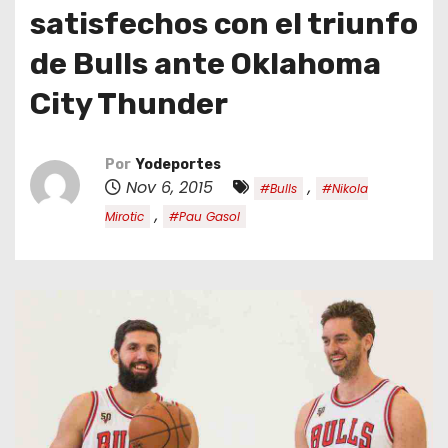
o
satisfechos con el triunfo
de Bulls ante Oklahoma
City Thunder
Por
Yodeportes
Nov 6, 2015
,
#Bulls
#Nikola
,
Mirotic
#Pau Gasol