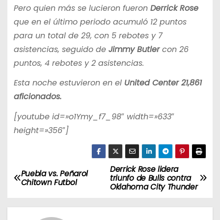
Pero quien más se lucieron fueron
Derrick Rose
que en el último periodo acumuló 12 puntos
para un total de 29, con 5 rebotes y 7
asistencias, seguido de
Jimmy Butler
con 26
puntos, 4 rebotes y 2 asistencias.
Esta noche estuvieron en el
United Center
21,861
aficionados.
[youtube id=»o1Ymy_f7_98″ width=»633″
height=»356″]
Derrick Rose lidera
N
Puebla vs. Peñarol
triunfo de Bulls contra
Chitown Futbol
Oklahoma City Thunder
a
v