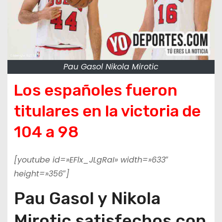
Pau Gasol Nikola Mirotic
Los españoles fueron
titulares en la victoria de
104 a 98
[youtube id=»EFlx_JLgRaI» width=»633″
height=»356″]
Pau Gasol y Nikola
Mirotic satisfechos con