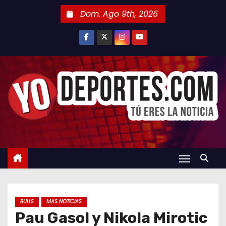
S
Dom. Ago 9th, 2026
a
l
t
a
r
a
l
c
o
n
t
e
n
BULLS
MAS NOTICIAS
i
Pau Gasol y Nikola Mirotic
d