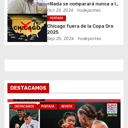
e
«Nada se comparará nunca a la
Fernandomania» dijo Jaime
Oct 23, 2024
Yodeportes
n
Jarrin
PORTADA
t
Chicago fuera de la Copa Oro
2025
r
Sep 25, 2024
Yodeportes
a
d
a
s
DESTACAMOS
DESTACAMOS
PORTADA
REVISTA