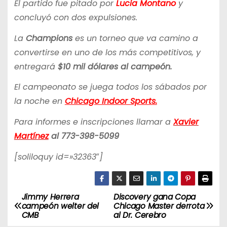
El partido fue pitado por
Lucia Montano
y
concluyó con dos expulsiones.
La
Champions
es un torneo que va camino a
convertirse en uno de los más competitivos, y
entregará
$10 mil dólares al campeón.
El campeonato se juega todos los sábados por
la noche en
Chicago Indoor Sports.
Para informes e inscripciones llamar a
Xavier
Martínez
al 773-398-5099
[soliloquy id=»32363″]
Jimmy Herrera
Discovery gana Copa
N
campeón welter del
Chicago Master derrota
CMB
al Dr. Cerebro
a