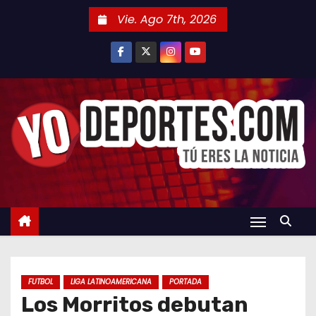
S
Vie. Ago 7th, 2026
a
l
t
a
r
a
l
c
o
n
t
e
n
FUTBOL
LIGA LATINOAMERICANA
PORTADA
i
Los Morritos debutan
d