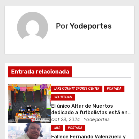
v
e
Por
Yodeportes
g
a
c
Entrada relacionada
i
ó
LAKE COUNTY SPORTS CENTER
PORTADA
WAUKEGAN
n
El único Altar de Muertos
dedicado a futbolistas está en
d
Waukegan Indoor
Oct 28, 2024
Yodeportes
e
MLB
PORTADA
Fallece Fernando Valenzuela y