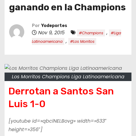
o
ganando en la Champions
Por
Yodeportes
Nov 9, 2015
,
#Champions
#Liga
,
Latinoamericana
#Los Morritos
Los Morritos Champions Liga Latinoamericana
Derrotan a Santos San
Luis 1-0
[youtube id=»qbclNELBovg» width=»633″
height=»356″]