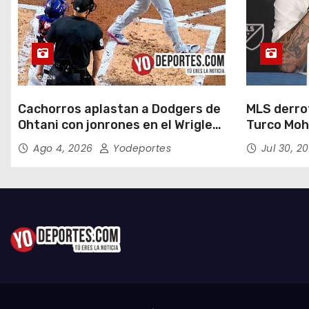
Cachorros aplastan a Dodgers de
MLS derrot
Ohtani con jonrones en el Wrigley
Turco Moh
Field
Ago 4, 2026
Yodeportes
Jul 30, 2