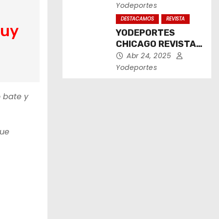
2025
Yodeportes
DESTACAMOS
REVISTA
muy
YODEPORTES
CHICAGO REVISTA
IMPRESA ABRIL
Abr 24, 2025
2025
Yodeportes
 bate y
que