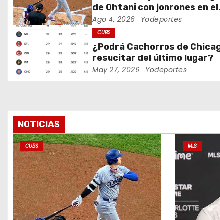
n
de Ohtani con jonrones en el
Wrigley Field
Ago 4, 2026
Yodeportes
d
CUBS
e
¿Podrá Cachorros de Chica
resucitar del último lugar?
e
May 27, 2026
Yodeportes
n
t
r
NOTICIAS
a
CUBS
MLS
d
a
s