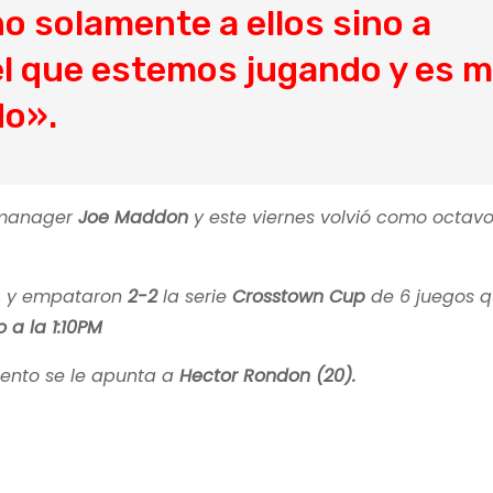
o solamente a ellos sino a
el que estemos jugando y es 
do».
l manager
Joe Maddon
y este viernes volvió como octavo
 5, y empataron
2-2
la serie
Crosstown Cup
de 6 juegos 
 a la 1:10PM
ento se le apunta a
Hector Rondon (20).