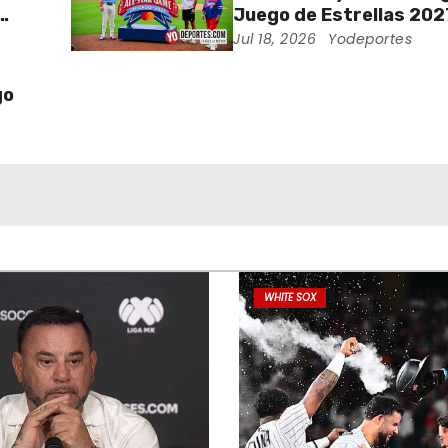
Juego de Estrellas 2027
Wrigley Field
Jul 18, 2026
Yodeportes
go
WHITE SOX