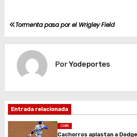
N
Tormenta pasa por el Wrigley Field
a
v
e
Por
Yodeportes
g
a
c
Entrada relacionada
i
ó
CUBS
Cachorros aplastan a Dodg