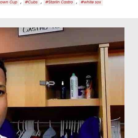
,
,
,
town Cup
#Cubs
#Starlin Castro
#white sox