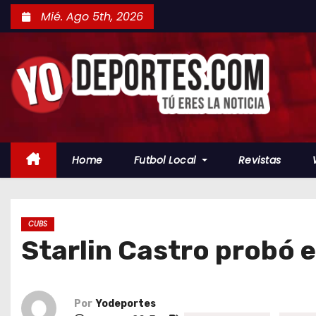
S
Mié. Ago 5th, 2026
a
l
t
a
r
a
l
Home
Futbol Local
Revistas
c
o
n
t
CUBS
Starlin Castro probó 
e
n
i
d
Por
Yodeportes