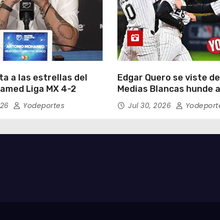
a a las estrellas del
Edgar Quero se viste de
amed Liga MX 4-2
Medias Blancas hunde a
Yankees de Nueva York 
026
Yodeportes
Jul 30, 2026
Yodeport
entradas