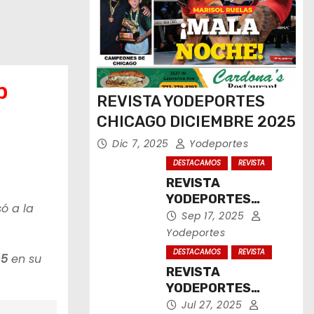
p
REVISTA YODEPORTES
CHICAGO DICIEMBRE 2025
Dic 7, 2025
Yodeportes
DESTACAMOS
REVISTA
REVISTA
YODEPORTES
ó a la
CHICAGO
Sep 17, 2025
SEPTIEMBRE 2025
Yodeportes
DESTACAMOS
REVISTA
5
en su
REVISTA
YODEPORTES
CHICAGO JULIO
Jul 27, 2025