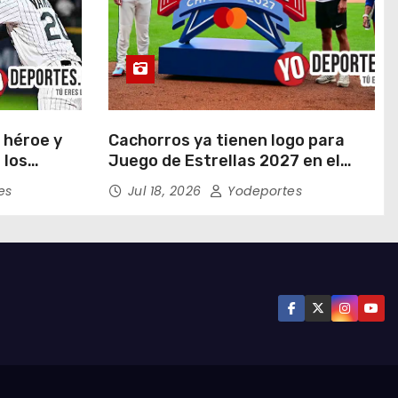
 héroe y
Cachorros ya tienen logo para
 los
Juego de Estrellas 2027 en el
en doce
Wrigley Field
es
Jul 18, 2026
Yodeportes