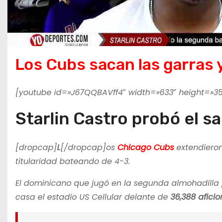
Los Cubs sacan las garras
[youtube id=»J67QQBAVff4″ width=»633″ height=»35
Starlin Castro probó el s
[dropcap]
L
[/dropcap]os
Chicago Cubs
extendieron
titularidad bateando de 4-3.
El dominicano que jugó en la segunda almohadilla p
casa el estadio US Cellular delante de
36,388 afici