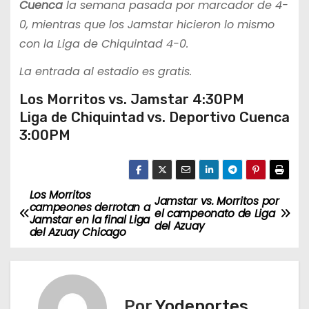
Cuenca
la semana pasada por marcador de 4-
0, mientras que los Jamstar hicieron lo mismo
con la Liga de Chiquintad 4-0.
La entrada al estadio es gratis.
Los Morritos vs. Jamstar 4:30PM
Liga de Chiquintad vs. Deportivo Cuenca
3:00PM
Los Morritos
N
Jamstar vs. Morritos por
campeones derrotan a
el campeonato de Liga
Jamstar en la final Liga
a
del Azuay
del Azuay Chicago
v
e
Por
Yodeportes