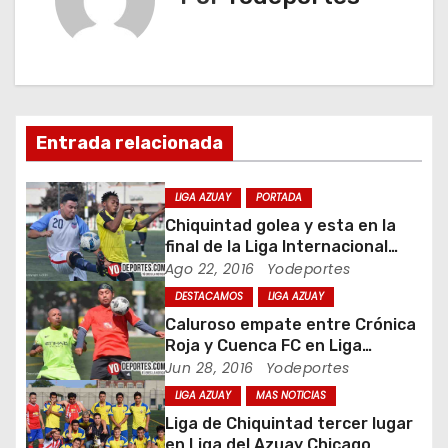
g
a
c
i
Entrada relacionada
ó
LIGA AZUAY
PORTADA
n
Chiquintad golea y esta en la
final de la Liga Internacional
d
Azuay
Ago 22, 2016
Yodeportes
DESTACAMOS
LIGA AZUAY
e
Caluroso empate entre Crónica
e
Roja y Cuenca FC en Liga
Internacional Azuay
Jun 28, 2016
Yodeportes
n
LIGA AZUAY
MAS NOTICIAS
Liga de Chiquintad tercer lugar
t
en Liga del Azuay Chicago