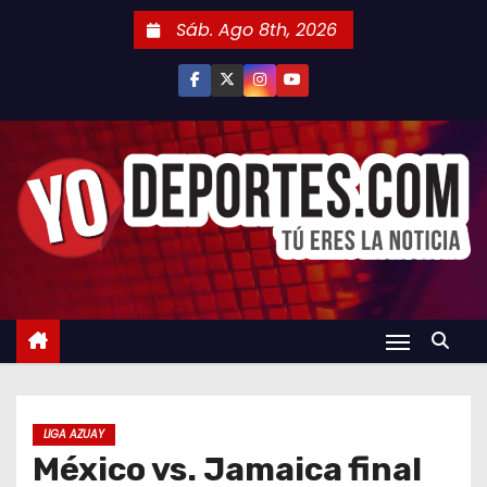
S
Sáb. Ago 8th, 2026
a
l
t
a
r
a
l
c
o
n
t
e
n
LIGA AZUAY
i
México vs. Jamaica final
d