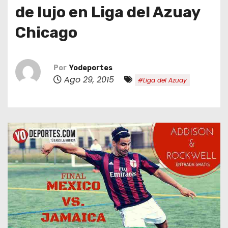
o
de lujo en Liga del Azuay
Chicago
Por
Yodeportes
Ago 29, 2015
#Liga del Azuay