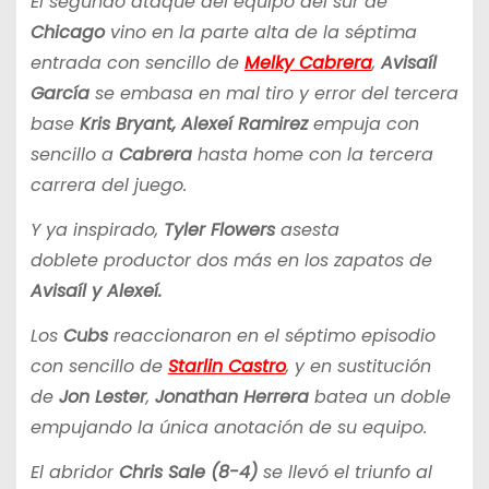
El segundo ataque del equipo del sur de
Chicago
vino en la parte alta de la séptima
entrada con sencillo de
Melky Cabrera
,
Avisaíl
García
se embasa en mal tiro y error del tercera
base
Kris Bryant,
Alexeí Ramirez
empuja con
sencillo a
Cabrera
hasta home con la tercera
carrera del juego.
Y ya inspirado,
Tyler Flowers
asesta
doblete productor dos más en los zapatos de
Avisaíl y Alexeí.
Los
Cubs
reaccionaron en el séptimo episodio
con sencillo de
Starlin Castro
, y en sustitución
de
Jon Lester
,
Jonathan Herrera
batea un doble
empujando la única anotación de su equipo.
El abridor
Chris Sale (8-4)
se llevó el triunfo al