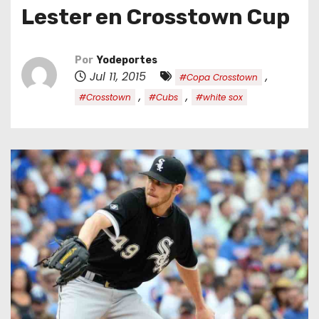
o
Lester en Crosstown Cup
Por
Yodeportes
Jul 11, 2015
,
#Copa Crosstown
,
,
#Crosstown
#Cubs
#white sox