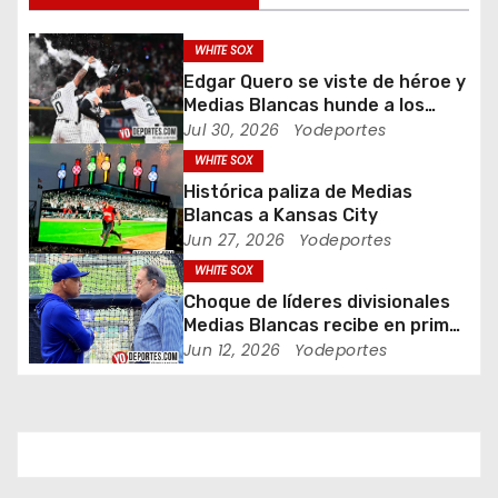
i
WHITE SOX
ó
Edgar Quero se viste de héroe y
Medias Blancas hunde a los
n
Yankees de Nueva York en doce
Jul 30, 2026
Yodeportes
entradas
d
WHITE SOX
Histórica paliza de Medias
e
Blancas a Kansas City
Jun 27, 2026
Yodeportes
e
WHITE SOX
n
Choque de líderes divisionales
Medias Blancas recibe en primer
t
lugar al campeón Dodgers de
Jun 12, 2026
Yodeportes
Los Angeles
r
a
d