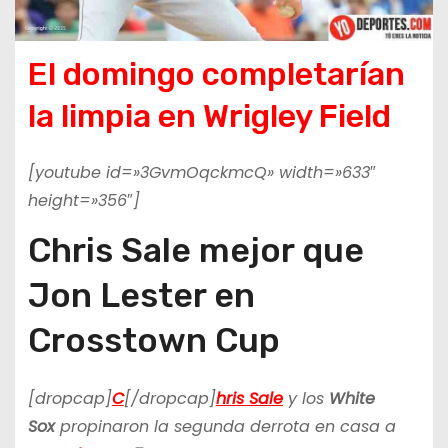
El domingo completarían
la limpia en Wrigley Field
[youtube id=»3GvmOqckmcQ» width=»633″
height=»356″]
Chris Sale mejor que
Jon Lester en
Crosstown Cup
[dropcap]
C
[/dropcap]
hris Sale
y los
White
Sox
propinaron la segunda derrota en casa a