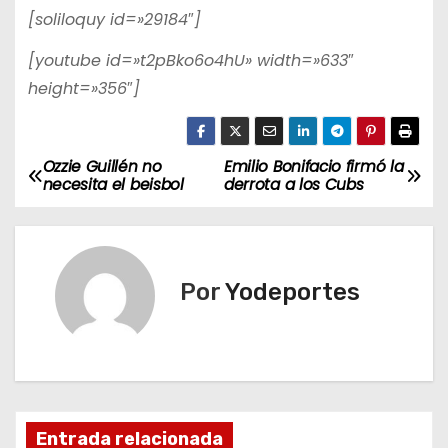
[soliloquy id=»29184″]
[youtube id=»t2pBko6o4hU» width=»633″
height=»356″]
Ozzie Guillén no
Emilio Bonifacio firmó la
N
necesita el beisbol
derrota a los Cubs
a
v
Por
Yodeportes
e
g
a
c
Entrada relacionada