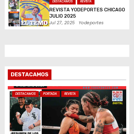
DESTACAMOS
REVISTA
n
REVISTA YODEPORTES CHICAGO
t
JULIO 2025
Jul 27, 2025
Yodeportes
r
a
d
a
DESTACAMOS
s
DESTACAMOS
PORTADA
REVISTA