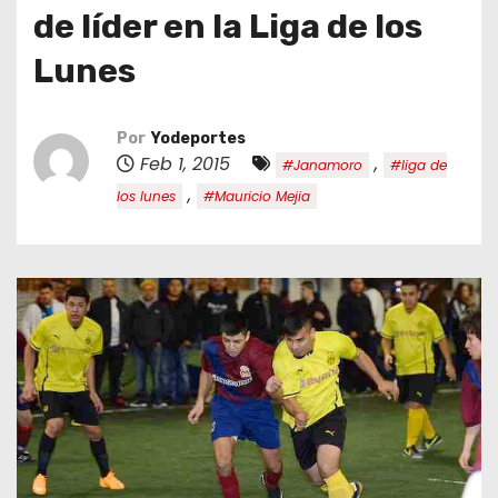
o
de líder en la Liga de los
Lunes
Por
Yodeportes
Feb 1, 2015
,
#Janamoro
#liga de
,
los lunes
#Mauricio Mejia