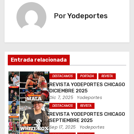
v
e
Por
Yodeportes
g
a
c
Entrada relacionada
i
ó
DESTACAMOS
PORTADA
REVISTA
REVISTA YODEPORTES CHICAGO
n
DICIEMBRE 2025
Dic 7, 2025
Yodeportes
d
DESTACAMOS
REVISTA
e
REVISTA YODEPORTES CHICAGO
SEPTIEMBRE 2025
e
Sep 17, 2025
Yodeportes