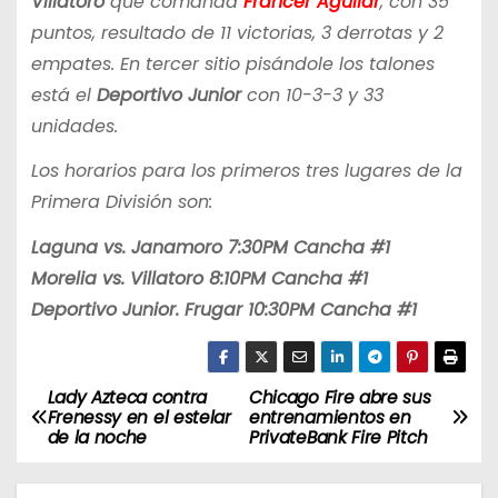
Villatoro
que comanda
Francer Aguilar
, con 35
puntos, resultado de 11 victorias, 3 derrotas y 2
empates. En tercer sitio pisándole los talones
está el
Deportivo Junior
con 10-3-3 y 33
unidades.
Los horarios para los primeros tres lugares de la
Primera División son:
Laguna vs. Janamoro 7:30PM Cancha #1
Morelia vs. Villatoro 8:10PM Cancha #1
Deportivo Junior. Frugar 10:30PM Cancha #1
Lady Azteca contra
Chicago Fire abre sus
N
Frenessy en el estelar
entrenamientos en
de la noche
PrivateBank Fire Pitch
a