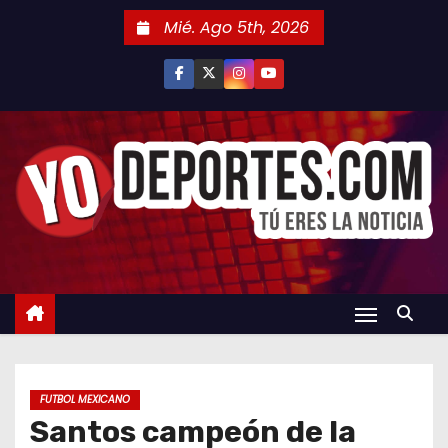
S
Mié. Ago 5th, 2026
a
l
t
a
r
a
l
c
o
n
t
e
n
FUTBOL MEXICANO
i
Santos campeón de la
d