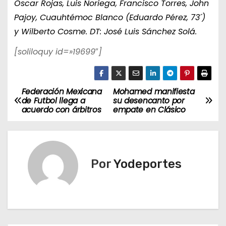
Óscar Rojas, Luis Noriega, Francisco Torres, John
Pajoy, Cuauhtémoc Blanco (Eduardo Pérez, 73´)
y Wilberto Cosme. DT: José Luis Sánchez Solá.
[soliloquy id=»19699″]
Federación Mexicana
Mohamed manifiesta
N
de Futbol llega a
su desencanto por
acuerdo con árbitros
empate en Clásico
a
v
e
Por
Yodeportes
g
a
c