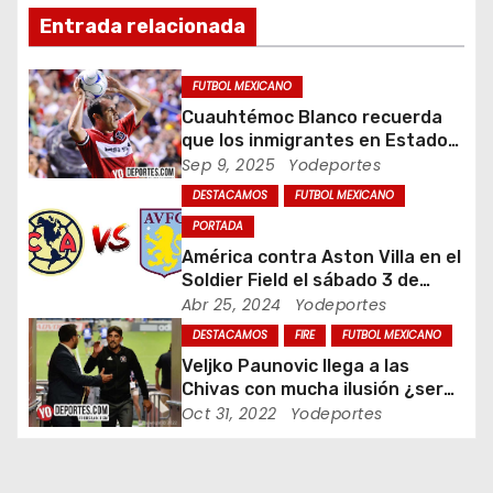
Entrada relacionada
i
ó
FUTBOL MEXICANO
Cuauhtémoc Blanco recuerda
n
que los inmigrantes en Estados
Unidos son gente trabajadora
Sep 9, 2025
Yodeportes
d
DESTACAMOS
FUTBOL MEXICANO
e
PORTADA
América contra Aston Villa en el
e
Soldier Field el sábado 3 de
agosto
Abr 25, 2024
Yodeportes
n
DESTACAMOS
FIRE
FUTBOL MEXICANO
t
Veljko Paunovic llega a las
Chivas con mucha ilusión ¿será
r
suficiente?
Oct 31, 2022
Yodeportes
a