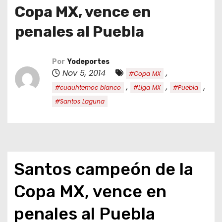
o
Copa MX, vence en
penales al Puebla
Por
Yodeportes
Nov 5, 2014
,
#Copa MX
,
,
,
#cuauhtemoc blanco
#Liga MX
#Puebla
#Santos Laguna
Santos campeón de la
Copa MX, vence en
penales al Puebla