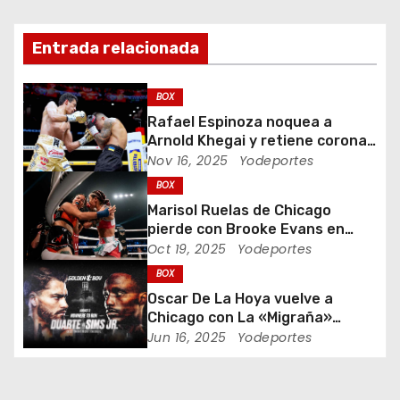
c
i
Entrada relacionada
ó
BOX
n
Rafael Espinoza noquea a
Arnold Khegai y retiene corona
d
de peso pluma
Nov 16, 2025
Yodeportes
BOX
e
Marisol Ruelas de Chicago
e
pierde con Brooke Evans en
Indiana Bare Knuckle Fighting
Oct 19, 2025
Yodeportes
n
BOX
Oscar De La Hoya vuelve a
t
Chicago con La «Migraña»
Duarte y Kenneth “Bossman”
Jun 16, 2025
Yodeportes
r
Sims Jr.
a