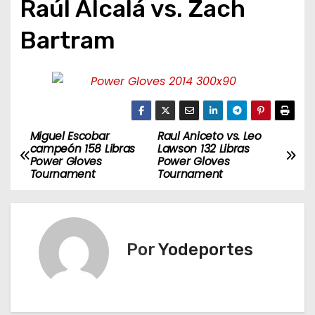
Raúl Alcalá vs. Zach
Bartram
Miguel Escobar
Raul Aniceto vs. Leo
N
campeón 158 Libras
Lawson 132 Libras
Power Gloves
Power Gloves
a
Tournament
Tournament
v
e
Por
Yodeportes
g
a