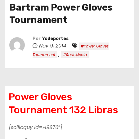
o
Bartram Power Gloves
Tournament
Por
Yodeportes
Nov 9, 2014
#Power Gloves
,
Tournament
#Raul Alcala
Power Gloves
Tournament 132 Libras
[soliloquy id=»19876″]