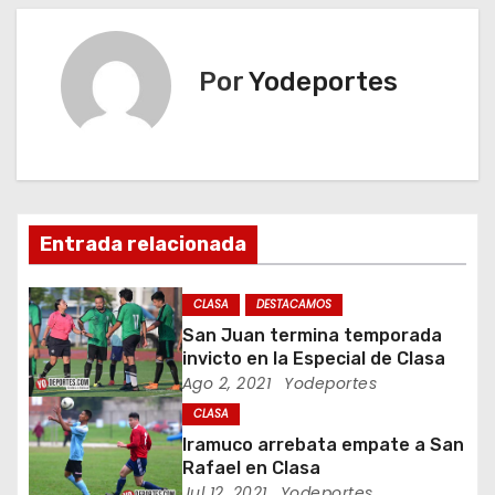
v
e
Por
Yodeportes
g
a
c
i
Entrada relacionada
ó
CLASA
DESTACAMOS
n
San Juan termina temporada
invicto en la Especial de Clasa
d
Ago 2, 2021
Yodeportes
CLASA
e
Iramuco arrebata empate a San
e
Rafael en Clasa
Jul 12, 2021
Yodeportes