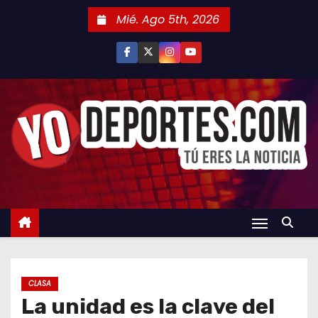
S
Mié. Ago 5th, 2026
a
l
t
a
r
a
l
c
o
n
t
e
n
CLASA
i
La unidad es la clave del
d