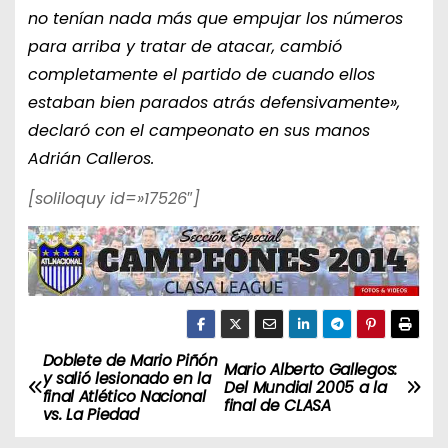
no tenían nada más que empujar los números
para arriba y tratar de atacar, cambió
completamente el partido de cuando ellos
estaban bien parados atrás defensivamente»,
declaró con el campeonato en sus manos
Adrián Calleros.
[soliloquy id=»17526″]
Doblete de Mario Piñón
N
Mario Alberto Gallegos:
y salió lesionado en la
Del Mundial 2005 a la
final Atlético Nacional
a
final de CLASA
vs. La Piedad