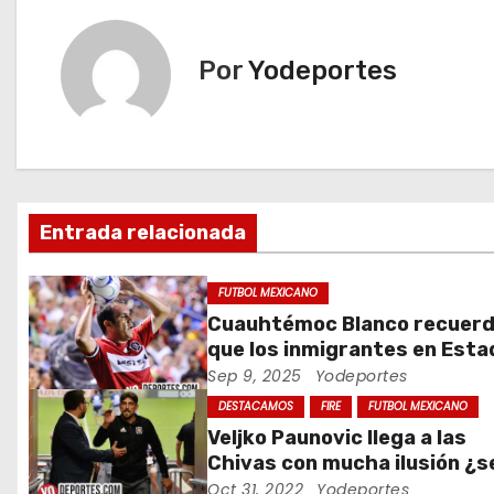
v
e
Por
Yodeportes
g
a
c
Entrada relacionada
i
ó
FUTBOL MEXICANO
Cuauhtémoc Blanco recuer
n
que los inmigrantes en Est
Unidos son gente trabajado
Sep 9, 2025
Yodeportes
d
DESTACAMOS
FIRE
FUTBOL MEXICANO
e
Veljko Paunovic llega a las
Chivas con mucha ilusión ¿s
e
suficiente?
Oct 31, 2022
Yodeportes