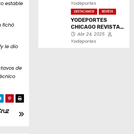
2025
o estable
Yodeportes
DESTACAMOS
REVISTA
YODEPORTES
 fichó
CHICAGO REVISTA
IMPRESA ABRIL
Abr 24, 2025
2025
Yodeportes
y le dio
ctavos de
técnico
Cruz