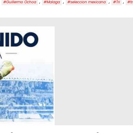
,
,
,
,
,
#Guillermo Ochoa
#Malaga
#seleccion mexicana
#Tri
#tr