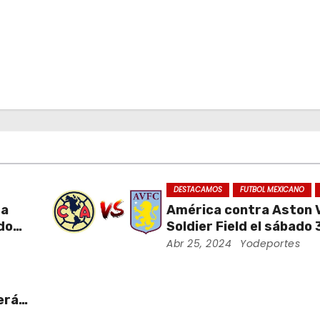
DESTACAMOS
FUTBOL MEXICANO
da
América contra Aston Vi
ados
Soldier Field el sábado 
ra
agosto
Abr 25, 2024
Yodeportes
erá