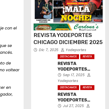
je con el
REVISTA YODEPORTES
CHICAGO DICIEMBRE 2025
que se
Dic 7, 2025
Yodeportes
rancés.
DESTACAMOS
REVISTA
nto de
REVISTA
YODEPORTES
no voltear
CHICAGO
Sep 17, 2025
SEPTIEMBRE 2025
Yodeportes
cer en
DESTACAMOS
REVISTA
ugador,
REVISTA
YODEPORTES
CHICAGO JULIO
Jul 27, 2025